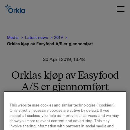
Media
Latest news
2019
Orklas kjøp av Easyfood A/S er gjennomført
30 April 2019, 13:48
Orklas kjøp av Easyfood
A/S er gjennomført
I pressemelding 21. desember 2018 ble det informert
This website uses cookies and similar technologies (“cookies”).
Only strictly necessary cookies are active by default. If you
om at Orkla har inngått avtale om kjøp av 90 prosent
accept all cookies, you help us improve our services, and we may
av aksjene i Easyfood A/S, en dansk produsent av
show you more relevant content and advertising. This may
butikkstekte bakervarer til «out of home»-kanalen.
involve sharing information with partners in social media and