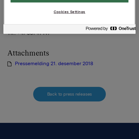
Håkon Mageli
Tlf.: +47 928 45 828
Cookies Settings
Investor Relations
Elise Heidenreich
Tlf.: +47 951 41 147
Attachments
Pressemelding 21. desember 2018
Back to press releases