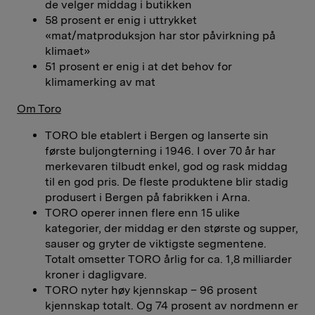
de velger middag i butikken
58 prosent er enig i uttrykket
«mat/matproduksjon har stor påvirkning på
klimaet»
51 prosent er enig i at det behov for
klimamerking av mat
Om Toro
TORO ble etablert i Bergen og lanserte sin
første buljongterning i 1946. I over 70 år har
merkevaren tilbudt enkel, god og rask middag
til en god pris. De fleste produktene blir stadig
produsert i Bergen på fabrikken i Arna.
TORO operer innen flere enn 15 ulike
kategorier, der middag er den største og supper,
sauser og gryter de viktigste segmentene.
Totalt omsetter TORO årlig for ca. 1,8 milliarder
kroner i dagligvare.
TORO nyter høy kjennskap – 96 prosent
kjennskap totalt. Og 74 prosent av nordmenn er