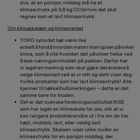
dvs. at en porsjon middag må ha et
klimaavtrykk på 0,8 kg CO2e hvis det skal
regnes som et lavt klimaavtrykk.
Om klimaskalaen og klimamerket
TORO syns det bør være like
enkelt å forstå hvordan maten man spiser påvirker
klima, som å vite hvordan det påvirker helsa ved
å lese næringsinnholdet på pakken. Derfor har
vi laget en merking som skal gjøre det enklere å
velge klimasmart ved at vi rett og slett viser deg
hvilke produkter som har lavt klimaavtrykk! Alle
kjenner til nøkkelhullsmerkingen – dette er det
samme bare for kloden.
Det er det svenske forskningsinstituttet RISE
som har laget en klimaskala for oss, slik at vi
kan rangere produktene våre ut i fra om de har
høyt, middels, lavt, eller veldig lavt
klimaavtrykk. Skalaen viser ulike nivåer av
klimaavtrykk for en porsjon middag, der