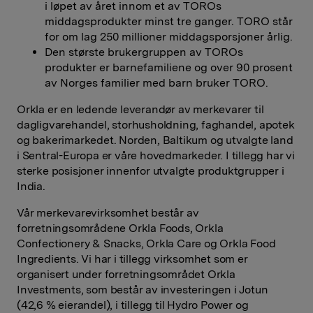
i løpet av året innom et av TOROs
middagsprodukter minst tre ganger. TORO står
for om lag 250 millioner middagsporsjoner årlig.
Den største brukergruppen av TOROs
produkter er barnefamiliene og over 90 prosent
av Norges familier med barn bruker TORO.
Orkla er en ledende leverandør av merkevarer til
dagligvarehandel, storhusholdning, faghandel, apotek
og bakerimarkedet. Norden, Baltikum og utvalgte land
i Sentral-Europa er våre hovedmarkeder. I tillegg har vi
sterke posisjoner innenfor utvalgte produktgrupper i
India.
Vår merkevarevirksomhet består av
forretningsområdene Orkla Foods, Orkla
Confectionery & Snacks, Orkla Care og Orkla Food
Ingredients. Vi har i tillegg virksomhet som er
organisert under forretningsområdet Orkla
Investments, som består av investeringen i Jotun
(42,6 % eierandel), i tillegg til Hydro Power og