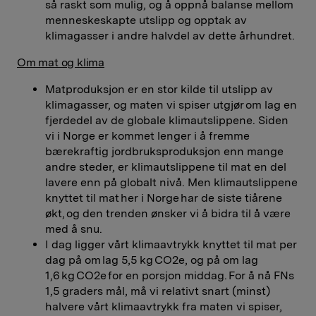
så raskt som mulig, og å oppnå balanse mellom
menneskeskapte utslipp og opptak av
klimagasser i andre halvdel av dette århundret.
Om mat og klima
Matproduksjon er en stor kilde til utslipp av
klimagasser, og maten vi spiser utgjør om lag en
fjerdedel av de globale klimautslippene. Siden
vi i Norge er kommet lenger i å fremme
bærekraftig jordbruksproduksjon enn mange
andre steder, er klimautslippene til mat en del
lavere enn på globalt nivå. Men klimautslippene
knyttet til mat her i Norge har de siste tiårene
økt, og den trenden ønsker vi å bidra til å være
med å snu.
I dag ligger vårt klimaavtrykk knyttet til mat per
dag på om lag 5,5 kg CO2e, og på om lag
1,6 kg CO2e for en porsjon middag. For å nå FNs
1,5 graders mål, må vi relativt snart (minst)
halvere vårt klimaavtrykk fra maten vi spiser,