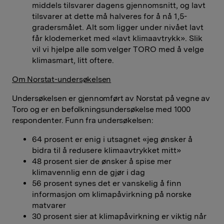
middels tilsvarer dagens gjennomsnitt, og lavt
tilsvarer at dette må halveres for å nå 1,5-
gradersmålet. Alt som ligger under nivået lavt
får klodemerket med «lavt klimaavtrykk». Slik
vil vi hjelpe alle som velger TORO med å velge
klimasmart, litt oftere.
Om Norstat-undersøkelsen
Undersøkelsen er gjennomført av Norstat på vegne av
Toro og er en befolkningsundersøkelse med 1000
respondenter. Funn fra undersøkelsen:
64 prosent er enig i utsagnet «jeg ønsker å
bidra til å redusere klimaavtrykket mitt»
48 prosent sier de ønsker å spise mer
klimavennlig enn de gjør i dag
56 prosent synes det er vanskelig å finn
informasjon om klimapåvirkning på norske
matvarer
30 prosent sier at klimapåvirkning er viktig når