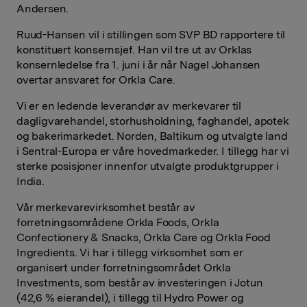
Andersen.
Ruud-Hansen vil i stillingen som SVP BD rapportere til
konstituert konsernsjef. Han vil tre ut av Orklas
konsernledelse fra 1. juni i år når Nagel Johansen
overtar ansvaret for Orkla Care.
Vi er en ledende leverandør av merkevarer til
dagligvarehandel, storhusholdning, faghandel, apotek
og bakerimarkedet. Norden, Baltikum og utvalgte land
i Sentral-Europa er våre hovedmarkeder. I tillegg har vi
sterke posisjoner innenfor utvalgte produktgrupper i
India.
Vår merkevarevirksomhet består av
forretningsområdene Orkla Foods, Orkla
Confectionery & Snacks, Orkla Care og Orkla Food
Ingredients. Vi har i tillegg virksomhet som er
organisert under forretningsområdet Orkla
Investments, som består av investeringen i Jotun
(42,6 % eierandel), i tillegg til Hydro Power og