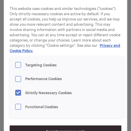
Orkla Care vil fra og med 1. juni bestå av selskapene
This website uses cookies and similar technologies (“cookies”).
Orkla Home & Personal Care, Orkla Health, Orkla
Only strictly necessary cookies are active by default. If you
Wound Care og HSNG. Forretningsområdet vil fra
accept all cookies, you help us improve our services, and we may
show you more relevant content and advertising. This may
samme dato bli del av ansvarsområdet til
involve sharing information with partners in social media and
konserndirektør Atle Vidar Nagel Johansen, ved siden
advertising. You can at any time accept or reject different cookie
av ansvaret han allerede har for Supply Chain.
categories, or change your choices. Learn more about each
category by clicking “Cookie settings”. See also our
Privacy and
– Atle Vidar har lang erfaring og solide resultater å
Cookie Policy.
vise til. Under hans ledelse er jeg trygg på at
forretningsområdet vil bli godt posisjonert for å skape
Targeting Cookies
organisk vekst gjennom innovasjon og
merkevarebygging fremover, sier konstituert
Performance Cookies
konsernsjef Terje Andersen.
Nagel Johansen har siden 1. oktober 2018 vært
Strictly Necessary Cookies
konserndirektør Supply Chain. Han har vært del av
Orklas konsernledelse siden 2012, som
Functional Cookies
forretningsområdeleder for Orkla Foods. Nagel
Johansen startet i Orkla i 1993 og har hatt en rekke
ulike lederstillinger i konsernet.