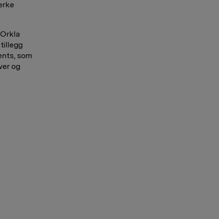
terke
 Orkla
tillegg
ents, som
wer og