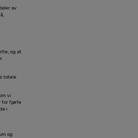
deler av
å,
tte, og at
er
s totale
om vi
for fjørfe
de i
kum og