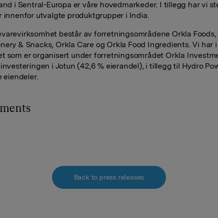
and i Sentral-Europa er våre hovedmarkeder. I tillegg har vi s
r innenfor utvalgte produktgrupper i India.
varevirksomhet består av forretningsområdene Orkla Foods,
nery & Snacks, Orkla Care og Orkla Food Ingredients. Vi har i 
t som er organisert under forretningsområdet Orkla Investm
investeringen i Jotun (42,6 % eierandel), i tillegg til Hydro Po
e eiendeler.
hments
Back to press releases