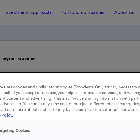
Investment approach
Portfolio companies
About us
a høyner kravene
13 October 2020, 16:01
e uses cookies and similar technologies (“cookies”). Only strictly necessary 
Dyrevelferd: Orkla høyne
efault. If you accept all cookies, you help us improve our services, and we m
ant content and advertising. This may involve sharing information with partn
advertising. You can at any time accept or reject different cookie categories
kravene
es. Learn more about each category by clicking “Cookie settings”. See also o
 Policy.
tsetter arbeidet med å sikre god dyrevelferd. I god dialog m
argeting Cookies
rganisasjoner har Orkla utarbeidet nye kriterier for innkjøp