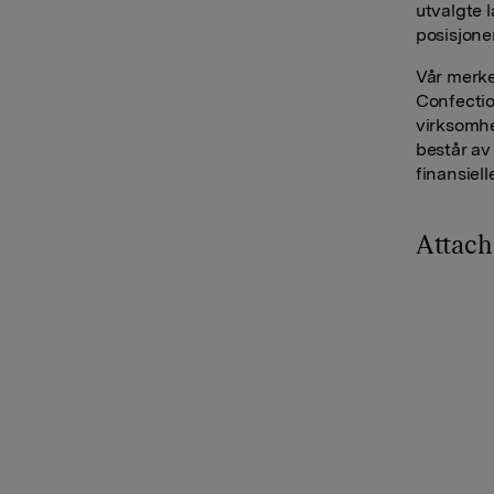
utvalgte l
posisjone
Vår merke
Confectio
virksomhe
består av 
finansiell
Attac