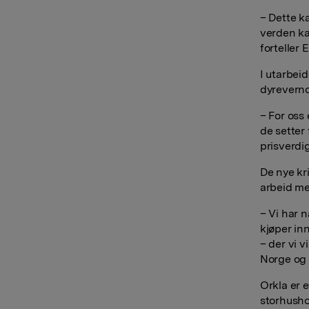
– Dette k
verden ka
forteller 
I utarbei
dyreverno
– For oss 
de setter
prisverdig
De nye kri
arbeid me
– Vi har 
kjøper inn
– der vi 
Norge og 
Orkla er 
storhusho