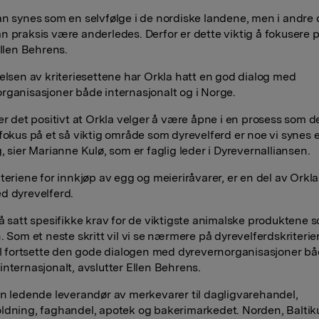
an synes som en selvfølge i de nordiske landene, men i andre 
n praksis være anderledes. Derfor er dette viktig å fokusere p
Ellen Behrens.
delsen av kriteriesettene har Orkla hatt en god dialog med
rganisasjoner både internasjonalt og i Norge.
er det positivt at Orkla velger å være åpne i en prosess som de
 fokus på et så viktig område som dyrevelferd er noe vi synes 
, sier Marianne Kulø, som er faglig leder i Dyrevernalliansen.
teriene for innkjøp av egg og meieriråvarer, er en del av Orkla
d dyrevelferd.
nå satt spesifikke krav for de viktigste animalske produktene s
. Som et neste skritt vil vi se nærmere på dyrevelferdskriterier 
vil fortsette den gode dialogen med dyrevernorganisasjoner bå
internasjonalt, avslutter Ellen Behrens.
en ledende leverandør av merkevarer til dagligvarehandel,
ldning, faghandel, apotek og bakerimarkedet. Norden, Balti