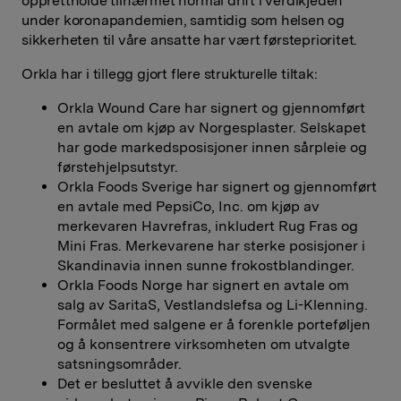
opprettholde tilnærmet normal drift i verdikjeden
under koronapandemien, samtidig som helsen og
sikkerheten til våre ansatte har vært førsteprioritet.
Orkla har i tillegg gjort flere strukturelle tiltak:
Orkla Wound Care har signert og gjennomført
en avtale om kjøp av Norgesplaster. Selskapet
har gode markedsposisjoner innen sårpleie og
førstehjelpsutstyr.
Orkla Foods Sverige har signert og gjennomført
en avtale med PepsiCo, Inc. om kjøp av
merkevaren Havrefras, inkludert Rug Fras og
Mini Fras. Merkevarene har sterke posisjoner i
Skandinavia innen sunne frokostblandinger.
Orkla Foods Norge har signert en avtale om
salg av SaritaS, Vestlandslefsa og Li-Klenning.
Formålet med salgene er å forenkle porteføljen
og å konsentrere virksomheten om utvalgte
satsningsområder.
Det er besluttet å avvikle den svenske