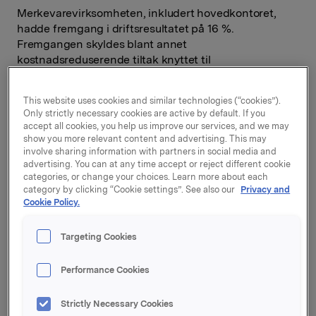
Merkevarevirksomheten, inkludert hovedkontoret,
hadde fremgang i driftsresultatet på 16 %.
Fremgangen skyldes blant annet
kostnadsreduserende tiltak knyttet til
koronapandemien, produktivitetsforbedringer og
positive valutaomregningseffekter.
This website uses cookies and similar technologies (“cookies”).
Only strictly necessary cookies are active by default. If you
Fire av fem forretningsområder hadde markant
accept all cookies, you help us improve our services, and we may
fremgang i driftsresultatet i 2. kvartal, sammenlignet
show you more relevant content and advertising. This may
med samme periode i 2019: Orkla Consumer
involve sharing information with partners in social media and
Investments (+ 46 %), Orkla Care (+ 27 %), Orkla
advertising. You can at any time accept or reject different cookie
categories, or change your choices. Learn more about each
Confectionery & Snacks (+ 26 %) og Orkla Foods (+ 22
category by clicking “Cookie settings”. See also our
Privacy and
%). Som følge av nedstenging i flere markeder og
Cookie Policy.
myndighetspålagte restriksjoner hadde Orkla Food
Ingredients en nedgang i driftsresultatet på 48 %.
Targeting Cookies
Merkevarevirksomheten hadde en omsetningsvekst
på 6,2 %, primært som følge av valutaendringer og
Performance Cookies
kjøp av selskaper. Organisk vekst utgjorde -3,8 % i
kvartalet. Orkla hadde god salgsvekst i
Strictly Necessary Cookies
dagligvaremarkedet, men betydelig nedgang i