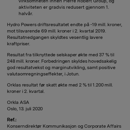
virksomheten innen Pierre Robert Group, og
aktiviteten er gradvis redusert gjennom 1.
halvår.
Hydro Powers driftsresultatet endte på -19 mill. kroner,
mot tilsvarende 69 mill. kroner i 2. kvartal 2019.
Resultatnedgangen skyldtes vesentlig lavere
kraftpriser.
Resultat fra tilknyttede selskaper økte med 37 % til
248 mill. kroner. Forbedringen skyldes hovedsakelig
god resultatvekst og marginutvikling, samt positive
valutaomregningseffekter, i Jotun.
Orklas resultat før skatt økte med 2 % til 1.200 mill.
kroner i 2. kvartal.
Orkla ASA
Oslo, 13. juli 2020
Ref.:
Konserndirektør Kommunikasjon og Corporate Affairs