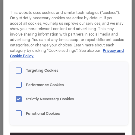
styrker Orkla Wound Care sin tilstedeværelse i
apotekkanalen og i markedet for
This website uses cookies and similar technologies (“cookies”).
førstehjelpsprodukter.
Only strictly necessary cookies are active by default. If you
accept all cookies, you help us improve our services, and we may
Produktporteføljen markedsføres hovedsakelig under
show you more relevant content and advertising. This may
merkevarene Norgesplaster og Snøgg, og selges
involve sharing information with partners in social media and
advertising. You can at any time accept or reject different cookie
primært i apotekkanalen, bedriftsmarkedet, gjennom
categories, or change your choices. Learn more about each
distributører og som eksport.
category by clicking “Cookie settings”. See also our
Privacy and
Cookie Policy.
Orkla Wound Care har fra før ledende posisjoner innen
sårpleie og førstehjelpsutstyr i flere europeiske
Targeting Cookies
markeder med sterke merkevarer som Cederroth First
Aid og Salvequick. Orkla Wound Care inngår i Orklas
forretningsområde Orkla Care, som også har sterke
Performance Cookies
posisjoner i Norden innen blant annet personlig pleie,
rengjøring og helseprodukter.
Strictly Necessary Cookies
- Norgesplaster representerer sterke merkevarer
Functional Cookies
innen voksende kategorier og har en veldrevet
distribusjonsplattform i attraktive salgskanaler.
Oppkjøpet av Norgesplaster er strategisk riktig for å