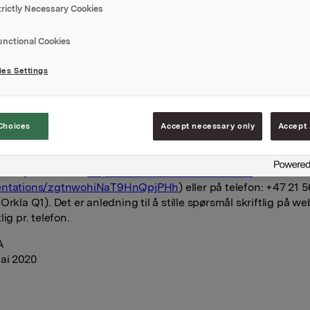
trictly Necessary Cookies
ntliggjør resultater for 1. kvartal 2020 tirsdag 5. mai 2020 kl. 0
unctional Cookies
apporten og presentasjonsmaterialet blir samtidig gjort tilgje
a.no
.
es Settings
 av koronasituasjonen blir det ingen fysisk resultatfremleggel
nspilt presentasjon av første kvartal vil imidlertid bli gjort til
nettsider kl. 07.00.
Choices
Accept necessary only
Accept 
 avholdes en live Q&A-seanse med konsernsjef Jaan Ivar Semli
ektør Harald Ullevoldsæter kl. 08.00. Seansen kan følges via 
.no (direkte link:
https://events.webcast.no/orkla-
entations/zgtnwohiNaT9HnQpjPHh
) eller på telefon: +47 21 5
Orkla Q1). Det er anledning til å stille spørsmål skriftlig på w
lig pr. telefon.
A
mai 2020