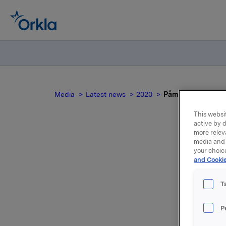
Media
Latest news
2020
Påminnelse: Invitas
This websit
active by d
more relev
media and 
your choic
and Cookie
pre
T
for
P