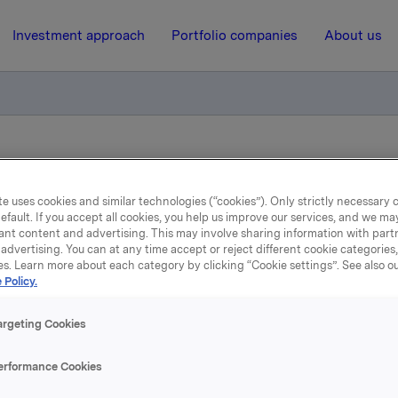
Investment approach
Portfolio companies
About us
jon til presentasjon av Orklas resultater for 1. kvartal 2020 tirsdag
e uses cookies and similar technologies (“cookies”). Only strictly necessary 
efault. If you accept all cookies, you help us improve our services, and we m
4 May 2020, 7:30
ant content and advertising. This may involve sharing information with partn
advertising. You can at any time accept or reject different cookie categories
Påminnelse: Invitasjon til
es. Learn more about each category by clicking “Cookie settings”. See also o
 Policy.
sentasjon av Orklas result
argeting Cookies
 1. kvartal 2020 tirsdag 5.
erformance Cookies