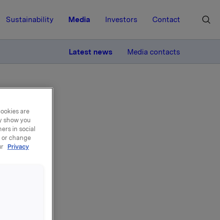
Sustainability
Media
Investors
Contact
MORE
Latest news
Media contacts
 5. mai
cookies are
ay show you
ers in social
, or change
ur
Privacy
ater
 mai