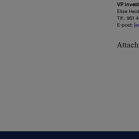
VP Invest
Elise Hei
Tlf.: 951 
E-post:
[e
Attac