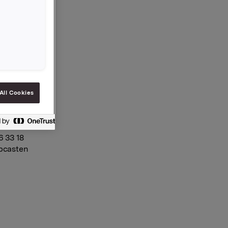
7.00.
ngelig på
se. En
gjengelig
All Cookies
tsch og
webcast på
6 33 18
ebcasten