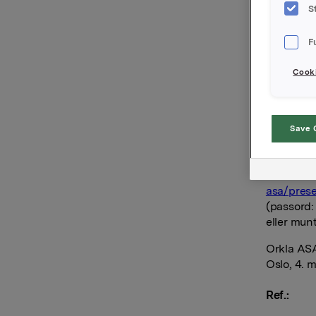
S
Orkla offe
F
Kvartalsr
www.orkl
Cooki
Som følge
forhåndsin
på Orklas 
Save 
I tillegg
finansdir
www.orkla
asa/pres
(passord: 
eller munt
Orkla AS
Oslo, 4. 
Ref.: