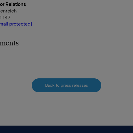
or Relations
denreich
41 147
mail protected]
hments
Back to press releases