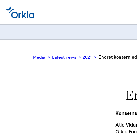
Media
Latest news
2021
Endret konsernlede
En
Konsernsj
Atle Vida
Orkla Foo