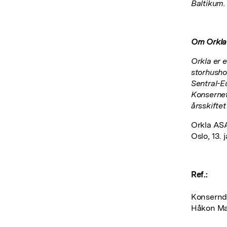
Baltikum.
Om Orkl
Orkla er 
storhusho
Sentral-E
Konsernet
årsskifte
Orkla AS
Oslo, 13. 
Ref.:
Konserndi
Håkon Mag