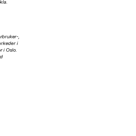
kla.
rbruker-,
rkeder i
 i Oslo.
ed