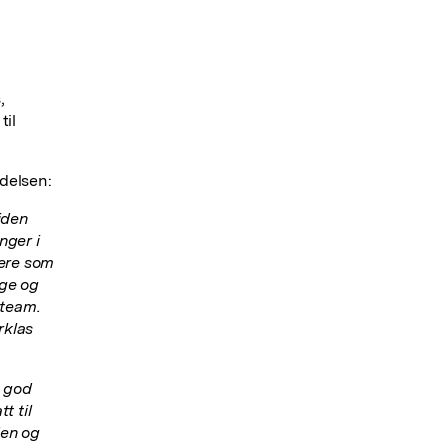
,
til
delsen:
iden
nger i
dere som
ege og
 team.
rklas
t god
t til
den og