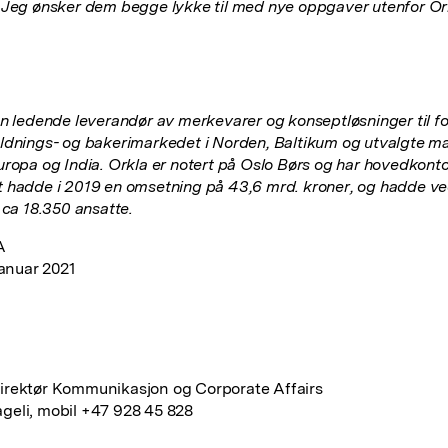
 Jeg ønsker dem begge lykke til med nye oppgaver utenfor Or
a
en ledende leverandør av merkevarer og konseptløsninger til fo
ldnings- og bakerimarkedet i Norden, Baltikum og utvalgte ma
uropa og India. Orkla er notert på Oslo Børs og har hovedkontor
 hadde i 2019 en omsetning på 43,6 mrd. kroner, og hadde v
t
ca
18.350 ansatte.
A
januar 2021
rektør Kommunikasjon og Corporate Affairs
eli, mobil +47 928 45 828