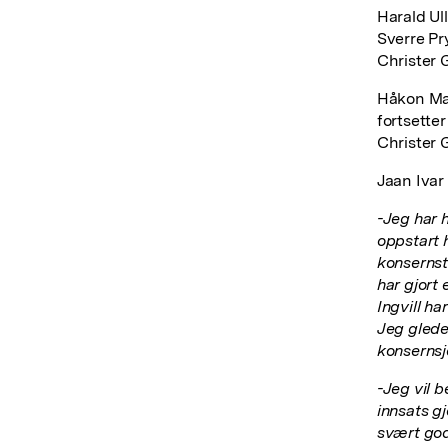
Harald Ul
Sverre Pr
Christer 
Håkon Mag
fortsette
Christer 
Jaan Ivar
-Jeg har 
oppstart 
konsernst
har gjort 
Ingvill ha
Jeg glede
konsernsj
-Jeg vil 
innsats g
svært god