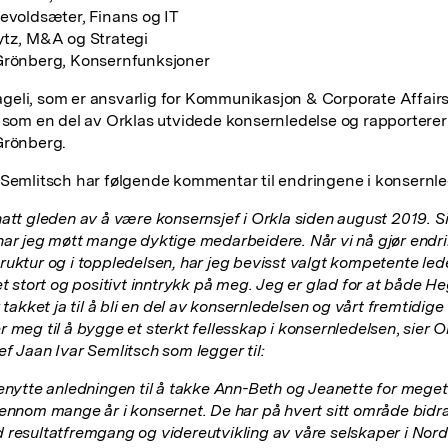
levoldsæter, Finans og IT
ytz, M&A og Strategi
Grönberg, Konsernfunksjoner
eli, som er ansvarlig for Kommunikasjon & Corporate Affairs
r som en del av Orklas utvidede konsernledelse og rapporterer 
Grönberg.
 Semlitsch har følgende kommentar til endringene i konsernle
hatt gleden av å være konsernsjef i Orkla siden august 2019. S
har jeg møtt mange dyktige medarbeidere. Når vi nå gjør endri
ruktur og i toppledelsen, har jeg bevisst valgt kompetente le
et stort og positivt inntrykk på meg. Jeg er glad for at både H
r takket ja til å bli en del av konsernledelsen og vårt fremtidige
r meg til å bygge et sterkt fellesskap i konsernledelsen
,
sier O
ef Jaan Ivar Semlitsch som legger til:
benytte anledningen til å takke Ann-Beth og Jeanette for mege
jennom mange år i konsernet. De har på hvert sitt område bidrat
 resultatfremgang og videreutvikling av våre selskaper i Nor