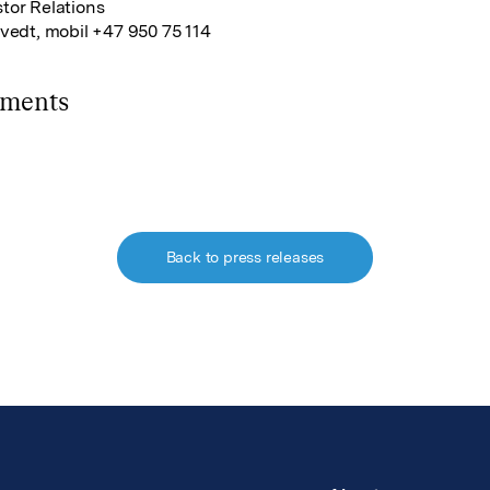
tor Relations
tvedt, mobil +47 950 75 114
hments
Back to press releases