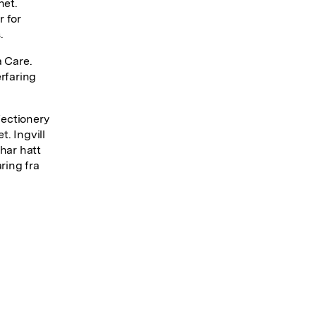
net.
r for
.
a Care.
erfaring
fectionery
. Ingvill
har hatt
aring fra