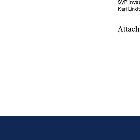
SVP Inves
Kari Lind
Attac