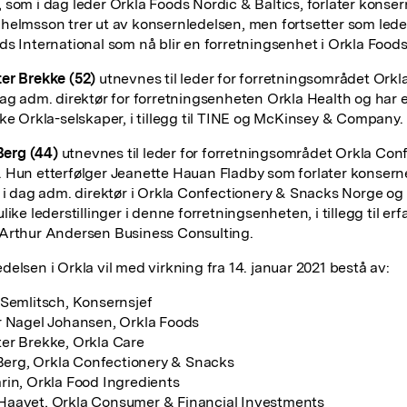
 som i dag leder Orkla Foods Nordic & Baltics, forlater konser
helmsson trer ut av konsernledelsen, men fortsetter som lede
ds International som nå blir en forretningsenhet i Orkla Foods
er Brekke (52)
utnevnes til leder for forretningsområdet Orkl
dag adm. direktør for forretningsenheten Orkla Health og har 
kke Orkla-selskaper, i tillegg til TINE og McKinsey & Company.
 Berg (44)
utnevnes til leder for forretningsområdet Orkla Con
 Hun etterfølger Jeanette Hauan Fladby som forlater konsernet
r i dag adm. direktør i Orkla Confectionery & Snacks Norge og 
like lederstillinger i denne forretningsenheten, i tillegg til erf
 Arthur Andersen Business Consulting.
delsen i Orkla vil med virkning fra 14. januar 2021 bestå av:
 Semlitsch, Konsernsjef
r Nagel Johansen, Orkla Foods
er Brekke, Orkla Care
. Berg, Orkla Confectionery & Snacks
rin, Orkla Food Ingredients
Haavet, Orkla Consumer & Financial Investments