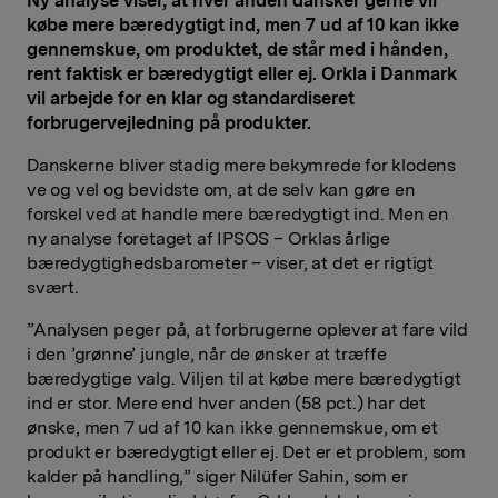
Ny analyse viser, at hver anden dansker gerne vil
købe mere bæredygtigt ind, men 7 ud af 10 kan ikke
gennemskue, om produktet, de står med i hånden,
rent faktisk er bæredygtigt eller ej. Orkla i Danmark
vil arbejde for en klar og standardiseret
forbrugervejledning på produkter.
Danskerne bliver stadig mere bekymrede for klodens
ve og vel og bevidste om, at de selv kan gøre en
forskel ved at handle mere bæredygtigt ind. Men en
ny analyse foretaget af IPSOS – Orklas årlige
bæredygtighedsbarometer – viser, at det er rigtigt
svært.
”Analysen peger på, at forbrugerne oplever at fare vild
i den ’grønne’ jungle, når de ønsker at træffe
bæredygtige valg. Viljen til at købe mere bæredygtigt
ind er stor. Mere end hver anden (58 pct.) har det
ønske, men 7 ud af 10 kan ikke gennemskue, om et
produkt er bæredygtigt eller ej. Det er et problem, som
kalder på handling,” siger Nilüfer Sahin, som er