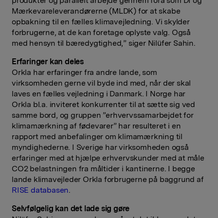
produkter og parallelt arbejde gennem fora som DI og
Mærkevareleverandørerne (MLDK) for at skabe
opbakning til en fælles klimavejledning. Vi skylder
forbrugerne, at de kan foretage oplyste valg. Også
med hensyn til bæredygtighed,” siger Nilüfer Sahin.
Erfaringer kan deles
Orkla har erfaringer fra andre lande, som
virksomheden gerne vil byde ind med, når der skal
laves en fælles vejledning i Danmark. I Norge har
Orkla bl.a. inviteret konkurrenter til at sætte sig ved
samme bord, og gruppen ”erhvervssamarbejdet for
klimamærkning af fødevarer” har resulteret i en
rapport med anbefalinger om klimamærkning til
myndighederne. I Sverige har virksomheden også
erfaringer med at hjælpe erhvervskunder med at måle
CO2 belastningen fra måltider i kantinerne. I begge
lande klimavejleder Orkla forbrugerne på baggrund af
RISE databasen
.
Selvfølgelig kan det lade sig gøre