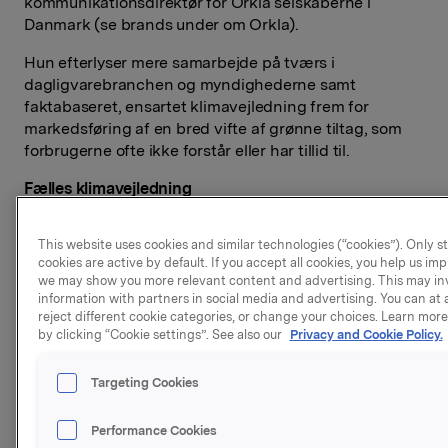
kommunikationsdirektør for Orkla selskaberne i
Danmark (se brands under om Orkla).
Hun efterlyser mere samarbejde på tværs i
dagligvarebranchen og myndighederne samt
faktabaseret, ensartet klimavejledning frem for
markedsføring af en bred vifte af grønne tiltag, som
forbrugerne ofte ikke forstår eller har tillid til.
Fælles klimavejledning
Hos Orkla ønsker man en klimavejledning, som er
baseret på et fælles – som minimum - nationalt
This website uses cookies and similar technologies (“cookies”). Only s
grundlag, som forbrugerne let kan gennemskue.
cookies are active by default. If you accept all cookies, you help us im
Akkurat som eksempelvis Ø-mærket entydigt står for
we may show you more relevant content and advertising. This may in
økologi og alt, hvad det indebærer. På sigt kan andre
information with partners in social media and advertising. You can at 
reject different cookie categories, or change your choices. Learn mor
lande måske lade sig inspirere af Danmarks måde at
by clicking “Cookie settings”. See also our
Privacy and Cookie Policy.
vejlede forbrugerne på.
Ambitionen er en klimavejledning på alle produkter til
Targeting Cookies
detailhandlen. Vejledningen skal gøre det lettere for
forbrugerne at handle mere bæredygtigt. Den kan fx
Performance Cookies
vise, hvor stort et CO2-aftryk det enkelte produkt