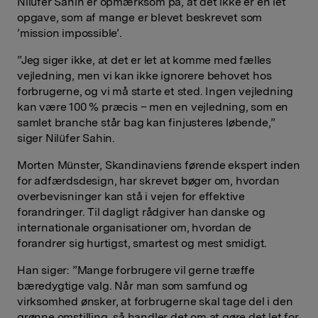
Nilüfer Sahin er opmærksom på, at det ikke er en let
opgave, som af mange er blevet beskrevet som
’mission impossible’.
”Jeg siger ikke, at det er let at komme med fælles
vejledning, men vi kan ikke ignorere behovet hos
forbrugerne, og vi må starte et sted. Ingen vejledning
kan være 100 % præcis – men en vejledning, som en
samlet branche står bag kan finjusteres løbende,”
siger Nilüfer Sahin.
Morten Münster, Skandinaviens førende ekspert inden
for adfærdsdesign, har skrevet bøger om, hvordan
overbevisninger kan stå i vejen for effektive
forandringer. Til dagligt rådgiver han danske og
internationale organisationer om, hvordan de
forandrer sig hurtigst, smartest og mest smidigt.
Han siger: ”Mange forbrugere vil gerne træffe
bæredygtige valg. Når man som samfund og
virksomhed ønsker, at forbrugerne skal tage del i den
grønne omstilling, så handler det om at gøre det let for