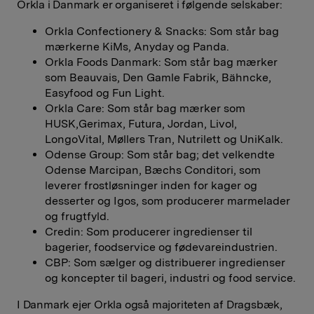
Orkla i Danmark er organiseret i følgende selskaber:
Orkla Confectionery & Snacks: Som står bag
mærkerne KiMs, Anyday og Panda.
Orkla Foods Danmark: Som står bag mærker
som Beauvais, Den Gamle Fabrik, Bähncke,
Easyfood og Fun Light.
Orkla Care: Som står bag mærker som
HUSK,Gerimax, Futura, Jordan, Livol,
LongoVital, Møllers Tran, Nutrilett og UniKalk.
Odense Group: Som står bag; det velkendte
Odense Marcipan, Bæchs Conditori, som
leverer frostløsninger inden for kager og
desserter og Igos, som producerer marmelader
og frugtfyld.
Credin: Som producerer ingredienser til
bagerier, foodservice og fødevareindustrien.
CBP: Som sælger og distribuerer ingredienser
og koncepter til bageri, industri og food service.
I Danmark ejer Orkla også majoriteten af Dragsbæk,