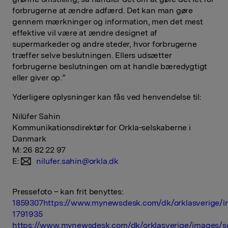
forbrugerne at ændre adfærd. Det kan man gøre
gennem mærkninger og information, men det mest
effektive vil være at ændre designet af
supermarkeder og andre steder, hvor forbrugerne
træffer selve beslutningen. Ellers udsætter
forbrugerne beslutningen om at handle bæredygtigt
eller giver op.”
Yderligere oplysninger kan fås ved henvendelse til:
Nilüfer Sahin
Kommunikationsdirektør for Orkla-selskaberne i
Danmark
M: 26 82 22 97
E:
nilufer.sahin@orkla.dk
Pressefoto – kan frit benyttes:
1859307
https://www.mynewsdesk.com/dk/orklasverige/i
1791935
https://www.mynewsdesk.com/dk/orklasverige/images/s