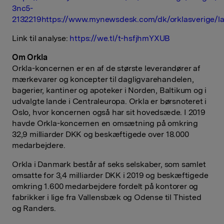
3nc5-
2132219
https://www.mynewsdesk.com/dk/orklasverige/l
Link til analyse:
https://we.tl/t-hsfjhmYXUB
Om Orkla
Orkla-koncernen er en af de største leverandører af
mærkevarer og koncepter til dagligvarehandelen,
bagerier, kantiner og apoteker i Norden, Baltikum og i
udvalgte lande i Centraleuropa. Orkla er børsnoteret i
Oslo, hvor koncernen også har sit hovedsæde. I 2019
havde Orkla-koncernen en omsætning på omkring
32,9 milliarder DKK og beskæftigede over 18.000
medarbejdere.
Orkla i Danmark består af seks selskaber, som samlet
omsatte for 3,4 milliarder DKK i 2019 og beskæftigede
omkring 1.600 medarbejdere fordelt på kontorer og
fabrikker i lige fra Vallensbæk og Odense til Thisted
og Randers.