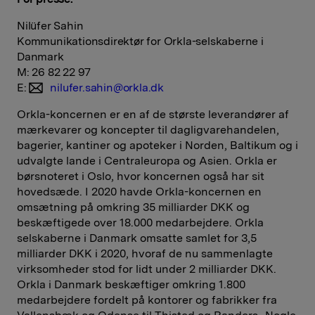
Nilüfer Sahin
Kommunikationsdirektør for Orkla-selskaberne i
Danmark
M: 26 82 22 97
E:
nilufer.sahin@orkla.dk
Orkla-koncernen er en af de største leverandører af
mærkevarer og koncepter til dagligvarehandelen,
bagerier, kantiner og apoteker i Norden, Baltikum og i
udvalgte lande i Centraleuropa og Asien. Orkla er
børsnoteret i Oslo, hvor koncernen også har sit
hovedsæde. I 2020 havde Orkla-koncernen en
omsætning på omkring 35 milliarder DKK og
beskæftigede over 18.000 medarbejdere. Orkla
selskaberne i Danmark omsatte samlet for 3,5
milliarder DKK i 2020, hvoraf de nu sammenlagte
virksomheder stod for lidt under 2 milliarder DKK.
Orkla i Danmark beskæftiger omkring 1.800
medarbejdere fordelt på kontorer og fabrikker fra