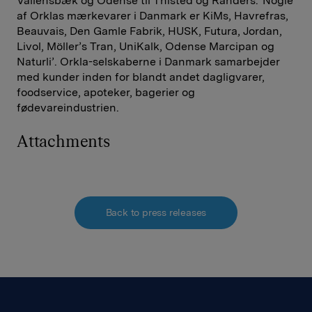
Vallensbæk og Odense til Thisted og Randers. Nogle
af Orklas mærkevarer i Danmark er KiMs, Havrefras,
Beauvais, Den Gamle Fabrik, HUSK, Futura, Jordan,
Livol, Möller’s Tran, UniKalk, Odense Marcipan og
Naturli’. Orkla-selskaberne i Danmark samarbejder
med kunder inden for blandt andet dagligvarer,
foodservice, apoteker, bagerier og
fødevareindustrien.
Attachments
Back to press releases