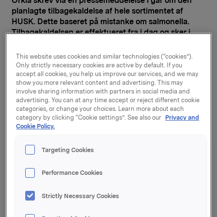
Orkla skrev via en pressemeddelelse i går om den
planlagte tilbagekaldelse af hele sortimentet af
HUSK. Dette baseret på mistanke om salmonella.
Tilbagekaldelsen er effektueret fra i dag og sker i
samarbejde med fødevare- og
lægemiddelmyndighederne.
This website uses cookies and similar technologies (“cookies”).
Only strictly necessary cookies are active by default. If you
Det vides endnu ikke, om nogle salmonellatilfælde,
accept all cookies, you help us improve our services, and we may
som er indberettet til myndighederne, skyldes
show you more relevant content and advertising. This may
involve sharing information with partners in social media and
indtaget af HUSK produkter. Men mistanken og et
advertising. You can at any time accept or reject different cookie
enkelt positivt resultat på kapsler under egenkontrol
categories, or change your choices. Learn more about each
inden pakning til markedet - får nu Orkla Care A/S til
category by clicking “Cookie settings”. See also our
Privacy and
af forsigtighedsprincip at tilbagekalde hele
Cookie Policy.
sortimentet af HUSK-produkter fra handlen – både
kapsler og pulver i samarbejde med både fødevare- og
Targeting Cookies
lægemiddelmyndighederne.
Performance Cookies
Forbrugernes sikkerhed kommer først
”Vi er i tæt og god dialog med myndighederne, da
Strictly Necessary Cookies
forbrugernes sikkerhed ligger begge parter stærkt på
sinde. Hos Orkla Care tilbagekalder vi nu hele