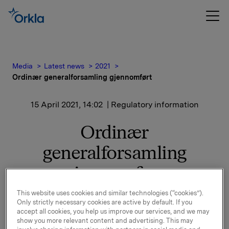
Media
Latest news
2021
Ordinær generalforsamling gjennomført
15 April 2021, 14:02
| Regulatory information
Ordinær
generalforsamling
gjennomført
This website uses cookies and similar technologies (“cookies”).
Orkla gjennomførte ordinær generalforsamling i dag,
Only strictly necessary cookies are active by default. If you
15. april 2021, i Oslo som digitalt møte.
accept all cookies, you help us improve our services, and we may
show you more relevant content and advertising. This may
Alle forslag på agendaen ble vedtatt, jf. innkalling