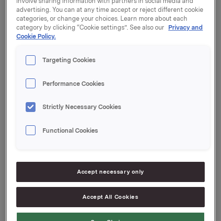
involve sharing information with partners in social media and
offentliggjort som børsmelding den 25. mars 2021.
advertising. You can at any time accept or reject different cookie
categories, or change your choices. Learn more about each
category by clicking “Cookie settings”. See also our
Privacy and
Generalforsamlingen vedtok styrets forslag til
Cookie Policy.
aksjeutbytte for 2020 med kroner 2,75 pr. aksje.
Utbyttet vil bli utbetalt 26. april 2021 til aksjeeiere pr.
Targeting Cookies
generalforsamlingsdato.
Protokollen fra generalforsamlingen vil bli ettersendt
Performance Cookies
så snart den er ferdigstilt og vil også bli gjort
tilgjengelig på
www.orkla.no
.
Strictly Necessary Cookies
Functional Cookies
Orkla ASA
Oslo, 15. april 2021
Accept necessary only
Ref.:
Accept All Cookies
Konserndirektør, Kommunikasjon og Corporate Affairs