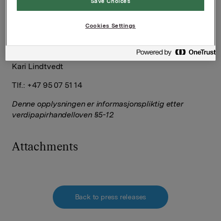
Save Choices
Håkon Mageli
Cookies Settings
Tlf.: +47 92 84 58 28
Direktør Investor Relations
Kari Lindtvedt
Tlf.: +47 95 07 51 14
Denne opplysningen er informasjonspliktig etter
verdipapirhandelloven §5-12
Attachments
Back to press releases