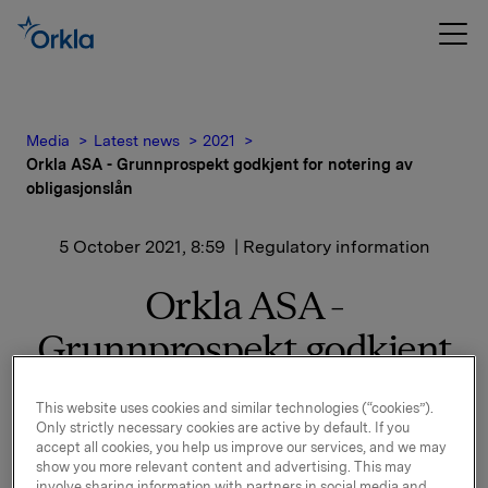
Media
Latest news
2021
Orkla ASA - Grunnprospekt godkjent for notering av
obligasjonslån
5 October 2021, 8:59
| Regulatory information
Orkla ASA -
Grunnprospekt godkjent
for notering av
This website uses cookies and similar technologies (“cookies”).
obligasjonslån
Only strictly necessary cookies are active by default. If you
accept all cookies, you help us improve our services, and we may
show you more relevant content and advertising. This may
involve sharing information with partners in social media and