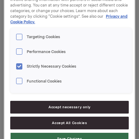
Det vises til børsmelding 27. mai og 7. september
advertising. You can at any time accept or reject different cookie
2021 vedrørende emisjon av nye obligasjonslån.
categories, or change your choices. Learn more about each
category by clicking “Cookie settings”. See also our
Privacy and
Finanstilsynet har 1. oktober 2021 godkjent
Cookie Policy.
grunnprospekt med vedlegg utarbeidet av Orkla ASA i
forbindelse med børsnotering selskapets 4 nye
Targeting Cookies
obligasjonslån:
ISIN NO0011013708 – Green Bond FRN 2021-
Performance Cookies
2028
ISIN NO0011013716 – Green Bond 2,4425%
Strictly Necessary Cookies
2021-2031
ISIN NO0011095499 – FRN 2021-2027
Functional Cookies
ISIN NO0011095507 – 2,20% 2021-2029
Prospektet med vedlegg og Final Terms er tilgjengelig
på selskapets nettside:
Accept necessary only
https://www.orkla.no
Accept All Cookies
Orkla ASA
Save Choices