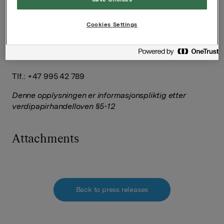
Oslo, 5. oktober 2021
Ref.:
Cookies Settings
Senior Vice President Group Treasury
Geir Solli
Tlf.: +47 995 42 789
Denne opplysningen er informasjonspliktig etter
verdipapirhandelloven §5-12
Attachments
Back to press releases