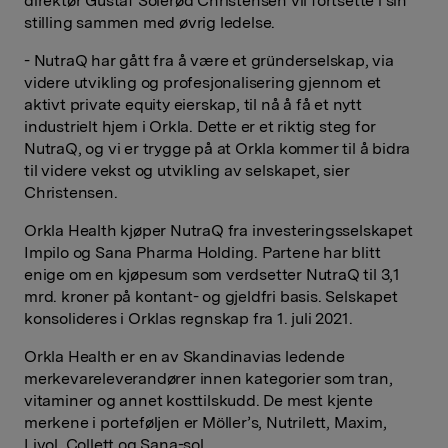
direktør Gustaf Solerød Christensen vil fortsette i sin
stilling sammen med øvrig ledelse.
- NutraQ har gått fra å være et gründerselskap, via
videre utvikling og profesjonalisering gjennom et
aktivt private equity eierskap, til nå å få et nytt
industrielt hjem i Orkla. Dette er et riktig steg for
NutraQ, og vi er trygge på at Orkla kommer til å bidra
til videre vekst og utvikling av selskapet, sier
Christensen.
Orkla Health kjøper NutraQ fra investeringsselskapet
Impilo og Sana Pharma Holding. Partene har blitt
enige om en kjøpesum som verdsetter NutraQ til 3,1
mrd. kroner på kontant- og gjeldfri basis. Selskapet
konsolideres i Orklas regnskap fra 1. juli 2021.
Orkla Health er en av Skandinavias ledende
merkevareleverandører innen kategorier som tran,
vitaminer og annet kosttilskudd. De mest kjente
merkene i porteføljen er Möller’s, Nutrilett, Maxim,
Livol, Collett og Sana-sol.