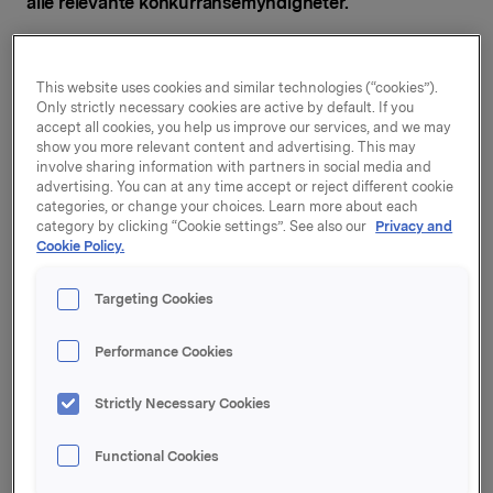
alle relevante konkurransemyndigheter.
Med sin abonnementsbaserte forretningsmodell
representerer NutraQ noe nytt for Orkla.
This website uses cookies and similar technologies (“cookies”).
Only strictly necessary cookies are active by default. If you
- Dette kjøpet vil gi Orkla spennende vekstmuligheter.
accept all cookies, you help us improve our services, and we may
Både helsekategorien og salg direkte til konsument er
show you more relevant content and advertising. This may
i vekst. Jeg er imponert over hvordan NutraQ har
involve sharing information with partners in social media and
benyttet abonnementsløsninger for å nå forbrukere
advertising. You can at any time accept or reject different cookie
direkte i deres egne hjem. Vi vil utvikle NutraQs sterke
categories, or change your choices. Learn more about each
category by clicking “Cookie settings”. See also our
Privacy and
konsepter videre og samtidig se på nye muligheter for
Cookie Policy.
direktesalg til forbruker, sier Orklas konsernsjef Jaan
Ivar Semlitsch.
Targeting Cookies
NutraQ ble etablert i Norge i 2002 og har siden den
gang også etablert seg i Danmark, Finland og Sverige,
Performance Cookies
samt i de senere år også i Tsjekkia, Slovakia,
Nederland og Polen. De fire nordiske landene står for
Strictly Necessary Cookies
om lag 90 prosent av omsetningen. Selskapet har
ca.170 ansatte og hovedkontor i Oslo, Norge. NutraQ
Functional Cookies
har i dag ca. 410 000 aktive abonnement og har
opplevd god vekst de senere årene. Antall aktive