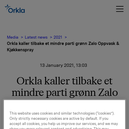
Media
Latest news
2021
Orkla kaller tilbake et mindre parti grønn Zalo Oppvask &
Kjøkkenspray
13 January 2021, 13:03
Orkla kaller tilbake et
mindre parti grønn Zalo
Oppvask & Kjøkkenspray
This website uses cookies and similar technologies (“cookies”).
Only strictly necessary cookies are active by default. If you
Orkla Home & Personal Care har besluttet å kalle
accept all cookies, you help us improve our services, and we may
tilbake et mindre parti med grønn Zalo Oppvask &
show you more relevant content and advertising. This may