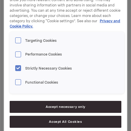
involve sharing information with partners in social media and
Kjøkkenspray på grunn av et kvalitetsavvik.
advertising. You can at any time accept or reject different cookie
categories, or change your choices. Learn more about each
- Vi ønsker ikke å ha produkter på markedet som
category by clicking “Cookie settings”. See also our
Privacy and
avviker fra våre strenge kvalitetskrav. Vi kan ikke
Cookie Policy.
utelukke at det her forekommer en bakterievekst som
kan forårsake ubehag hos noen, selv om dette er
Targeting Cookies
svært lite sannsynlig. Derfor har vi valgt å kalle
produktet tilbake, sier Stian Lund, CEO i Orkla Home &
Performance Cookies
Personal Care.
Det var selskapets egen internkontroll som avdekket
Strictly Necessary Cookies
avviket. Det er ikke kommet inn noen klager på
produktet. Totalt er det snakk om drøyt 11.000 flasker.
Functional Cookies
Produktet som kalles tilbake, har en av følgende tre
produksjonskoder:
03312, 03322
eller
03352.
Accept necessary only
Produksjonskoden står nederst på flaskens bakside,
nedenfor etiketten.
Accept All Cookies