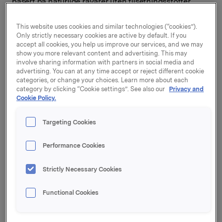
basert på naturlige råvarer uten tilsetningsstoffer,
tilpasset moderne forbrukertrender. Med lang
historikk og godt renommé har selskapet veletablerte
This website uses cookies and similar technologies (“cookies”).
kundeforhold med flere av Europas ledende sjokolade-
Only strictly necessary cookies are active by default. If you
og iskremprodusenter. Hans Kaspar har en sterk
accept all cookies, you help us improve our services, and we may
show you more relevant content and advertising. This may
posisjon i et segment som Orkla kjenner godt gjennom
involve sharing information with partners in social media and
vår ingrediensvirksomhet, sier Orklas konsernsjef
advertising. You can at any time accept or reject different cookie
Jaan Ivar Semlitsch.
categories, or change your choices. Learn more about each
category by clicking “Cookie settings”. See also our
Privacy and
Hans Kaspar er en ledende spesialist innen tilvirkning
Cookie Policy.
av ingredienser til sjokolade- og iskremprodusenter.
Selskapet har hovedkontor og produksjonsfasiliteter
Targeting Cookies
utenfor Zürich i Sveits. Over halvparten av selskapets
inntekter kommer fra internasjonalt salg.
Performance Cookies
Virksomheten vil inngå i forretningsområdet Orkla
Food Ingredients og blir en del av OV Group (tidligere
Strictly Necessary Cookies
Orchard Valley Foods) sammen med selskaper som
Candeco, Confection by Design og Cake Décor.
Functional Cookies
- Hans Kaspar ekspanderer OV Groups geografiske
nedslagsfelt og gjør at OV Group kan vokse sin