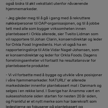
også bidra til økt veksttakt utenfor nåværende
hjemmemarkeder.
- Jeg gleder meg til å gå i gang med å rekruttere
nøkkelpersoner til OAP-organisasjonen, og til å jobbe
tett med alle som bygger virksomheten innen
plantebasert i Orkla allerede, sier Tveito Lidman som
vil rapportere til Johan Clarin, konserndirektør og leder
for Orkla Food Ingredients. Hun vil også ha en
rapporteringslinje til Atle Vidar Nagel-Johansen, som
er konserndirektør og leder for Orkla Foods. Dagens
forretningsenheter vil fortsatt ha resultatansvar for
plantebaserte produkter.
- Vi vil fortsette med å bygge og utvikle våre posisjoner
i våre hjemmemarkeder. NATURLI’ er allerede
markedsleder innenfor plantebasert mat i Danmark og
selges i en rekke land. I Sverige har Anamma vært en
suksesshistorie siden starten for nesten 20 år siden,
og Frankful er et nytt merke som har bærekraft som
ledestjerne og fokuserer på plantebasert og