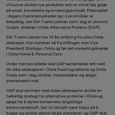
vil kunne utvikle nye produkter som er minst like gode
på smak, konsistens og ernæringsinnhold. Potensialet
i dagens hjemmemarkeder og i nye områder er
betydelig, sier Elin Tveito Lidman som i dag er utnevnt
til adm. direktør i Orkla Alternative Proteins (OAP).
Elin Tveito Lidman har 14 års erfaring fra ulike Orkla-
selskaper. Hun kommer nå fra stillingen som Vice
President Strategy i Orkla og før det marketingdirektør
i Orkla Home & Personal Care.
Under hennes ledelse skal OAP samarbeide tett med
de ulike selskapene i Orkla Food Ingredients og Orkla
Foods som i dag utvikler, markedsfører og selger
plantebasert mat.
OAP skal sammen med disse selskapene utvikle en
helhetlig strategi for alternative proteiner i Orkla og
sørge for å styrke konsernets langsiktige
konkurransekraft. Det vil fortsatt være fokus på å
bygge og utvikle sterke lokale posisjoner, og OAP skal