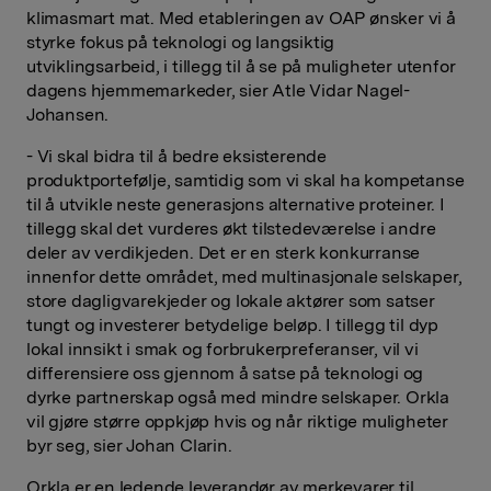
klimasmart mat. Med etableringen av OAP ønsker vi å
styrke fokus på teknologi og langsiktig
utviklingsarbeid, i tillegg til å se på muligheter utenfor
dagens hjemmemarkeder, sier Atle Vidar Nagel-
Johansen.
- Vi skal bidra til å bedre eksisterende
produktportefølje, samtidig som vi skal ha kompetanse
til å utvikle neste generasjons alternative proteiner. I
tillegg skal det vurderes økt tilstedeværelse i andre
deler av verdikjeden. Det er en sterk konkurranse
innenfor dette området, med multinasjonale selskaper,
store dagligvarekjeder og lokale aktører som satser
tungt og investerer betydelige beløp. I tillegg til dyp
lokal innsikt i smak og forbrukerpreferanser, vil vi
differensiere oss gjennom å satse på teknologi og
dyrke partnerskap også med mindre selskaper. Orkla
vil gjøre større oppkjøp hvis og når riktige muligheter
byr seg, sier Johan Clarin.
Orkla er en ledende leverandør av merkevarer til