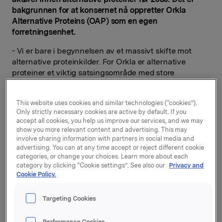
bakgrunnen for at konsernet nå oppretter Orkla
Alternative Proteins (OAP) som en egen
forretningsenhet.
- Vi er bare i begynnelsen av et massivt skifte mot
alternative proteinkilder. For Orkla er alternative
proteiner et viktig satsingsområde med store
vekstmuligheter. Vårt mål er å nå ut til alle med
plantebasert mat, og at man skal kunne velge disse
This website uses cookies and similar technologies (“cookies”).
produktene uten å inngå kompromiss på smak og
Only strictly necessary cookies are active by default. If you
konsistens. Vi skal gjøre det enklere å velge sunne og
accept all cookies, you help us improve our services, and we may
bærekraftige alternativer til kjøtt- og meieriprodukter
show you more relevant content and advertising. This may
som en del av det daglige kostholdet, sier konsernsjef
involve sharing information with partners in social media and
advertising. You can at any time accept or reject different cookie
Jaan Ivar Semlitsch.
categories, or change your choices. Learn more about each
category by clicking “Cookie settings”. See also our
Privacy and
FN beregner at omtrent 15 % av verdens CO2 utslipp
Cookie Policy.
kan knyttes til dyrehold for matproduksjon, og med
dagens veksttakt vil kjøttproduksjonen måtte dobles
Targeting Cookies
innen 2050. Det er ikke mulig å dekke dette gapet uten
å finne betydelig mer bærekraftige metoder for å
Performance Cookies