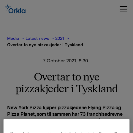
Media
Latest news
2021
Overtar to nye pizzakjeder i Tyskland
7 October 2021, 8:30
Overtar to nye
pizzakjeder i Tyskland
New York Pizza kjøper pizzakjedene Flying Pizza og
Pizza Planet, som til sammen har 73 franchisedrevne
utsalgssteder i Tyskland. Dette skjer en måned etter
opp
kjøpet av den tyske pizzakjeden Stückwerk.