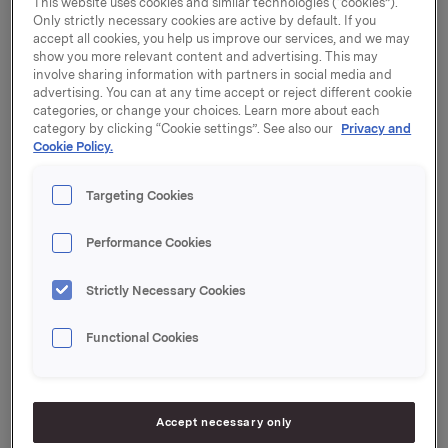
This website uses cookies and similar technologies (“cookies”).
- Vi har nå fått et solid fotfeste i et voksende tysk
Only strictly necessary cookies are active by default. If you
pizzamarked. Vi har en klar ambisjon om å øke vår
accept all cookies, you help us improve our services, and we may
show you more relevant content and advertising. This may
tilstedeværelse i «Out of home»-kanalen som har
involve sharing information with partners in social media and
høyere vekst enn tradisjonell dagligvare, sier Orklas
advertising. You can at any time accept or reject different cookie
konsernsjef Jaan Ivar Semlitsch.
categories, or change your choices. Learn more about each
category by clicking “Cookie settings”. See also our
Privacy and
Orkla inngikk i juni en avtale om å kjøpe cirka 75 % av
Cookie Policy.
aksjene i New York Pizza, som er en av Nederlands
ledende pizzakjeder. Med disse kjøpene har New York
Targeting Cookies
Pizza 342 franchisedrevne utsalgssteder, hvorav 234 i
Nederland, 107 i Tyskland og ett i Belgia. Orkla eier
Performance Cookies
også den ledende pizzakjeden Kotipizza, som har til
sammen 293 utsalgssteder i Finland. Det betyr at 635
Strictly Necessary Cookies
franchisedrevne utsalgssteder nå er en del av Orkla.
- Med kjøpene av Stückwerk, Flying Pizza og Pizza
Functional Cookies
Planet er vi på god vei til å bli en av de ledende
pizzakjedene også i Tyskland. Vi skal fortsette å vokse
organisk og strukturelt når muligheten byr seg
,
sier
Accept necessary only
Kenneth Haavet, som er konserndirektør og leder av
Orkla Consumer & Financial Investments, samt