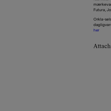
mærkevare
Futura, J
Orkla-sel
dagligvar
her
Attac