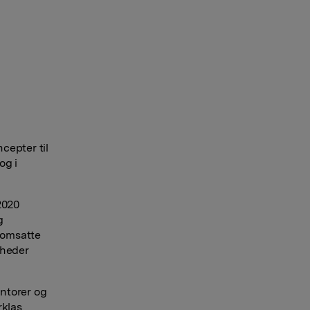
cepter til
og i
2020
g
 omsatte
mheder
ntorer og
rklas