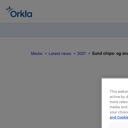
Media
Latest news
2021
Sund chips- og sn
Su
This websit
active by d
more relev
media and 
your choic
and Cookie
2020 reg
offentlig