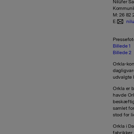
Nilüfer S
Kommunika
M: 26 82 
E:
nil
Pressefoto
Billede 1
Billede 2
Orkla-kon
dagligvar
udvalgte 
Orkla er 
havde Or
beskæftig
samlet fo
stod for l
Orkla i D
fabrikker