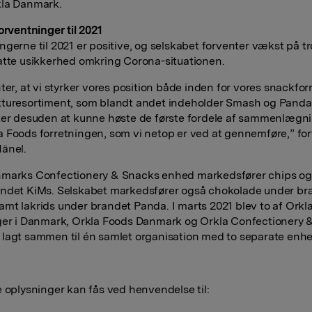
kla Danmark.
orventninger til 2021
ngerne til 2021 er positive, og selskabet forventer vækst på tr
atte usikkerhed omkring Corona-situationen.
ter, at vi styrker vores position både inden for vores snackfor
turesortiment, som blandt andet indeholder Smash og Panda 
ter desuden at kunne høste de første fordele af sammenlægn
 Foods forretningen, som vi netop er ved at gennemføre,” for
änel.
nmarks Confectionery & Snacks enhed markedsfører chips og
ndet KiMs. Selskabet markedsfører også chokolade under br
mt lakrids under brandet Panda. I marts 2021 blev to af Orkl
ger i Danmark, Orkla Foods Danmark og Orkla Confectionery 
lagt sammen til én samlet organisation med to separate enh
e oplysninger kan fås ved henvendelse til: