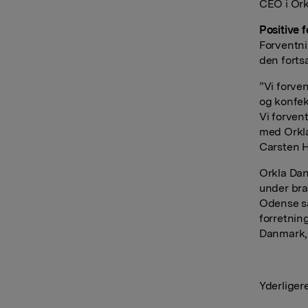
CEO i Or
Positive f
Forventni
den forts
”Vi forven
og konfek
Vi forven
med Orkla
Carsten H
Orkla Da
under bra
Odense sa
forretnin
Danmark, 
Yderliger