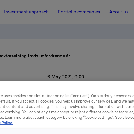
Investment approach
Portfolio companies
About us
ackforretning trods udfordrende år
6 May 2021, 9:00
nd chips- og snackforretn
e uses cookies and similar technologies (“cookies”). Only strictly necessary 
efault. If you accept all cookies, you help us improve our services, and we m
trods udfordrende år
ant content and advertising. This may involve sharing information with partn
advertising. You can at any time accept or reject different cookie categories
es. Learn more about each category by clicking “Cookie settings”. See also o
 Policy.
nskabet for Orkla Danmarks Confectionery & Snacks enhed 
gjort. Tallene viser en fortsat sund forretning, trods en nedg