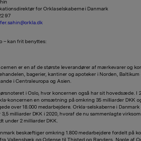
ahin
tionsdirektør for Orkla selskaberne i Danmark
22 97
ufer.sahin@orkla.dk
 – kan frit benyttes:
cernen er en af de største leverandører af mærkevarer og kon
ehandelen, bagerier, kantiner og apoteker i Norden, Baltikum 
lande i Centraleuropa og Asien.
børsnoteret i Oslo, hvor koncernen også har sit hovedsæde. I 
kla-koncernen en omsætning på omkring 35 milliarder DKK o
ede over 18.000 medarbejdere. Orkla-selskaberne i Danmark
r 3,5 milliarder DKK i 2020, hvoraf de nu sammenlagte virkso
idt under 2 milliarder DKK.
anmark beskæftiger omkring 1.800 medarbejdere fordelt på ko
 fra Vallensbæk og Odense til Thisted og Randers. Nogle af O