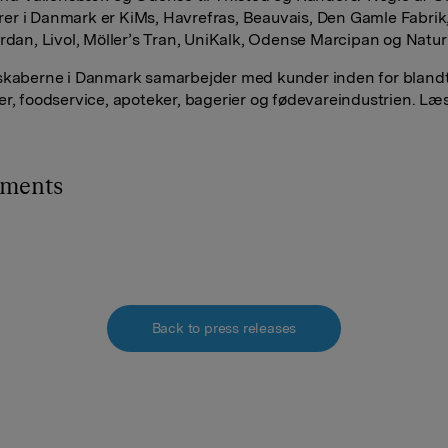
r i Danmark er KiMs, Havrefras, Beauvais, Den Gamle Fabrik
ordan, Livol, Möller’s Tran, UniKalk, Odense Marcipan og Naturl
skaberne i Danmark samarbejder med kunder inden for bland
er, foodservice, apoteker, bagerier og fødevareindustrien. Læ
hments
Back to press releases