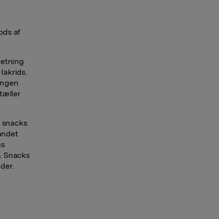
ods af
retning
lakrids.
ingen
tæller
 snacks
andet
as
& Snacks
eder.