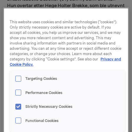
Hun overtar etter Hege Holter Brekke, som ble utnevnt
til investeringsdirektør i Orkla ASA 1. mars 2023 i
forbindelse med at Orkla ASA ble omdannet til et
This website uses cookies and similar technologies (“cookies”).
industrielt investeringsselskap og Orkla Health ble
Only strictly necessary cookies are active by default. If you
etablert som et av 12 nye porteføljeselskaper.
accept all cookies, you help us improve our services, and we may
show you more relevant content and advertising. This may
involve sharing information with partners in social media and
Ducellier kommer fra stillingen som CEO for det
advertising. You can at any time accept or reject different cookie
svenske probiotikaselskapet BioGaia group, som hun
categories, or change your choices. Learn more about each
har ledet siden 2018. Før dette har hun sittet i flere
category by clicking “Cookie settings”. See also our
Privacy and
lederstillinger, som Generalsekretær for
Cookie Policy.
Barncancerfonden, Associate Partner i McKinsey, og
CEO for Pernod Ricard Sweden. Hun har en Master i
Targeting Cookies
internasjonal markedsføring fra EM Lyon business
school og en Executive MBA fra Harvard Business
Performance Cookies
School.
Strictly Necessary Cookies
Ducellier har lang erfaring fra forskjellige styreverv,
blant andre flere av BioGaia-selskapene, Arcus, Björn
Borg, fransk-svensk handelskammer og Jönköping
Functional Cookies
Business School.