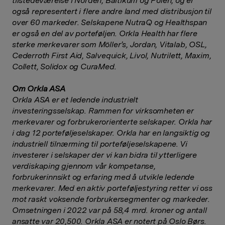
tilstedeværelse i Norden, Baltikum og Polen, og er
også representert i flere andre land med distribusjon til
over 60 markeder. Selskapene NutraQ og Healthspan
er også en del av porteføljen. Orkla Health har flere
sterke merkevarer som Möller’s, Jordan, Vitalab, OSL,
Cederroth First Aid, Salvequick, Livol, Nutrilett, Maxim,
Collett, Solidox og CuraMed.
Om Orkla ASA
Orkla ASA er et ledende industrielt
investeringsselskap. Rammen for virksomheten er
merkevarer og forbrukerorienterte selskaper. Orkla har
i dag 12 porteføljeselskaper. O
rkla har en langsiktig og
industriell tilnærming til porteføljeselskapene. Vi
investerer i selskaper der vi kan bidra til ytterligere
verdiskaping gjennom vår kompetanse,
forbrukerinnsikt og erfaring med å utvikle ledende
merkevarer. Med en aktiv porteføljestyring retter vi oss
mot raskt voksende forbrukersegmenter og markeder.
Omsetningen i 2022 var på 58,4 mrd. kroner og antall
ansatte var 20,500.
Orkla ASA er notert på Oslo Børs.