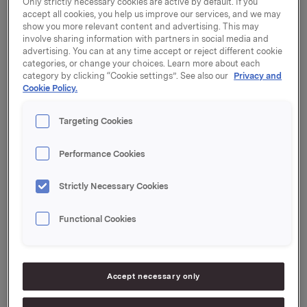
Only strictly necessary cookies are active by default. If you
er merkevarer og forbrukerorienterte selskaper.
accept all cookies, you help us improve our services, and we may
Orkla vil den 14. juli 2023 ved fremleggingen av
show you more relevant content and advertising. This may
resultatene for andre kvartal 2023 rapportere etter
involve sharing information with partners in social media and
ny selskapsstruktur. I den forbindelse publiserer
advertising. You can at any time accept or reject different cookie
Orkla i dag historisk finansiell informasjon om
categories, or change your choices. Learn more about each
category by clicking “Cookie settings”. See also our
Privacy and
porteføljeselskapene.
Cookie Policy.
Den finansielle informasjonen som gjøres tilgjengelig
er utarbeidet av Orkla ASA for informasjonsformål i
Targeting Cookies
forbindelse med implementering av ny
konsernstruktur, samt nytt rapporteringsformat
Performance Cookies
fremover.
Hensikten er å gi mer historisk finansiell
bakgrunn for hvert av porteføljeselskapene, som på
Strictly Necessary Cookies
enkelte områder er mer detaljert enn den finansielle
informasjonen som vil bli rapportert fremover.
Functional Cookies
Den finansielle informasjonen er hentet fra ikke-
reviderte regnskaper for enkelte datterselskaper av
Orkla og fra ikke-revidert finansiell informasjon for
Accept necessary only
historiske forretningssegmenter i Orkla-konsernet.