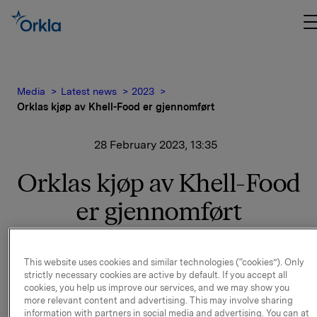
Media
Latest news
2023
Orklas kjøp av Khell-Food er gjennomført
28 February 2023, 13:35
Orklas kjøp av Khell-Food
er gjennomført
I en melding 16. desember 2022 ble det informert om
at Orkla har inngått en avtale om å kjøpe 100 % av
This website uses cookies and similar technologies (“cookies”). Only
aksjene i Khell-Food Kft som er den ledende
strictly necessary cookies are active by default. If you accept all
cookies, you help us improve our services, and we may show you
produsenten av ferdiglagde sandwicher og bagetter
more relevant content and advertising. This may involve sharing
i det ungarske markedet.
information with partners in social media and advertising. You can at