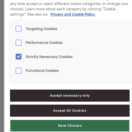
any time accept or reject different cookie categories, or change your
Salget ble i dag gjennomført, og Khell-Food
choices. Learn more about each category by clicking “Cookie
konsolideres i Orklas regnskap fra 1. mars 2023.
settings”. See also our
Privacy and Cookie Policy.
Pressemelding fra 16. desember 2022 kan leses her:
Targeting Cookies
https://investors.orkla.com/English/norsk/nyhetsarkiv/n
details/2022/Orkla-kjper-ungarsk-sandwich-
Performance Cookies
virksomhet/default.aspx
Strictly Necessary Cookies
Functional Cookies
Orkla ASA
Oslo, 28. februar 2023
Accept necessary only
Ref.:
Accept All Cookies
Konserndirektør Kommunikasjon og Corporate Affairs
Håkon Mageli
Save Choices
Tlf.: +47 928 45 828