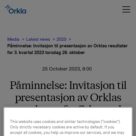
Media
Latest news
2023
Påminnelse: Invitasjon til presentasjon av Orklas resultater
for 3. kvartal 2023 torsdag 26. oktober
25 October 2023, 8:00
Påminnelse: Invitasjon til
presentasjon av Orklas
resultater for 3. kvartal
2023 torsdag 26. oktober
This website uses cookies and similar technologies (“cookies”).
Only strictly necessary cookies are active by default. If you
accept all cookies, you help us improve our services, and we may