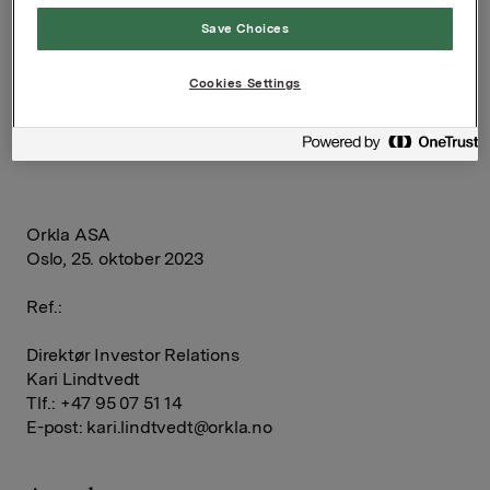
Det er anledning til å stille spørsmål i salen eller
Save Choices
skriftlig på webcasten.
De som ønsker å delta på presentasjonen bes
Cookies Settings
registrere seg på forhånd ved å sende en epost til:
info@orkla.no
. Oppmøte kl. 07.45 i Orklahusets
resepsjon for utdeling av adgangskort.
Orkla ASA
Oslo, 25. oktober 2023
Ref.:
Direktør Investor Relations
Kari Lindtvedt
Tlf.: +47 95 07 51 14
E-post:
kari.lindtvedt@orkla.no