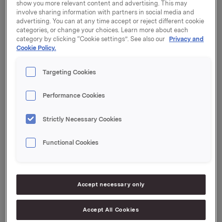
Orkla offentliggjør resultater for 3. kvartal 2023
show you more relevant content and advertising. This may
torsdag 26. oktober 2023 kl. 07.00.
involve sharing information with partners in social media and
advertising. You can at any time accept or reject different cookie
Kvartalsrapporten og presentasjonsmaterialet blir
categories, or change your choices. Learn more about each
category by clicking “Cookie settings”. See also our
Privacy and
samtidig gjort tilgjengelig på
Cookie Policy.
https://investors.orkla.com/English/norsk/nyhetsarkiv
.
Targeting Cookies
Presentasjon av resultatene holdes kl. 08.00 i
Orklahuset, Drammensveien 149 på Skøyen i Oslo.
Presentasjonen, samt påfølgende Q&A, holdes på
Performance Cookies
engelsk og kan sees direkte via webcast på
https://investors.orkla.com
(direkte link:
Strictly Necessary Cookies
https://events.webcast.no/orkla-asa-
1/presentations/NjJT4fDpHMdLSFJ0IC1a
) eller følges
Functional Cookies
på telefon:
Norge: +47 21 03 33 95
Accept necessary only
Internasjonalt: +44 (0) 20 3350 7550
PIN-kode: 7442210#
Accept All Cookies