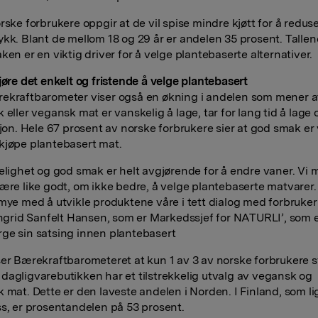
rske forbrukere oppgir at de vil spise mindre kjøtt for å reduse
ykk. Blant de mellom 18 og 29 år er andelen 35 prosent. Tallen
ken er en viktig driver for å velge plantebaserte alternativer.
gjøre det enkelt og fristende å velge plantebasert
ekraftbarometer viser også en økning i andelen som mener a
 eller vegansk mat er vanskelig å lage, tar for lang tid å lage 
sjon. Hele 67 prosent av norske forbrukere sier at god smak er 
kjøpe plantebasert mat.
gelighet og god smak er helt avgjørende for å endre vaner. Vi 
være like godt, om ikke bedre, å velge plantebaserte matvarer.
 mye med å utvikle produktene våre i tett dialog med forbruker
 Ingrid Sanfelt Hansen, som er Markedssjef for NATURLI’, som 
ge sin satsing innen plantebasert
ser Bærekraftbarometeret at kun 1 av 3 av norske forbrukere s
dagligvarebutikken har et tilstrekkelig utvalg av vegansk og
k mat. Dette er den laveste andelen i Norden. I Finland, som l
ss, er prosentandelen på 53 prosent.