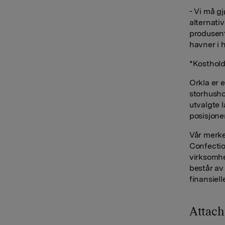
- Vi må g
alternati
produsent
havner i 
*Kosthold
Orkla er 
storhusho
utvalgte l
posisjone
Vår merke
Confectio
virksomhe
består av 
finansiell
Attac