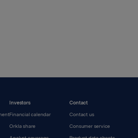
Investors
Contact
ment
Financial calendar
Contact us
Orkla share
Consumer service
Analyst coverage
Product data sheets