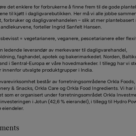
jøre det enklere for forbrukerne å finne frem til de gode plant
vene til kjøtt i dagligvarebutikken. Her må vi alle jobbe samme
, forbruker og dagligvarehandelen – slik at mer plantebasert
handlekurvene, forteller Ingrid Sanfelt Hansen.
sbevisst = vegetarianere, veganere, pescetarianere eller flexi
en ledende leverandør av merkevarer til dagligvarehandel,
ldning, faghandel, apotek og bakerimarkedet. Norden, Balti
and i Sentral-Europa er våre hovedmarkeder. I tillegg har vi s
r innenfor utvalgte produktgrupper i India.
varevirksomhet består av forretningsområdene Orkla Foods,
nery & Snacks, Orkla Care og Orkla Food Ingredients. Vi har i 
t som er organisert under forretningsområdet Orkla Investm
investeringen i Jotun (42,6 % eierandel), i tillegg til Hydro Po
e eiendeler.
hments