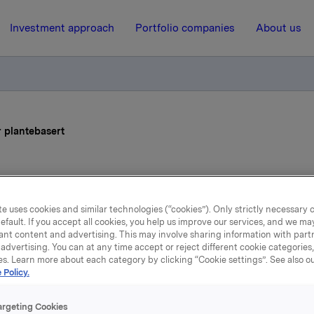
Investment approach
Portfolio companies
About us
r plantebasert
23 January 2023, 9:29
adig flere velger plantebas
e uses cookies and similar technologies (“cookies”). Only strictly necessary 
efault. If you accept all cookies, you help us improve our services, and we m
ant content and advertising. This may involve sharing information with partn
advertising. You can at any time accept or reject different cookie categories
es. Learn more about each category by clicking “Cookie settings”. See also o
m sier de er vegetarianere eller veganere har økt fra 7 til 11 
 Policy.
llegg sier stadig flere at de spiser mer plantebasert for å reduse
ykk. Det viser ferske tall fra Orklas Bærekraftbarometer.
argeting Cookies