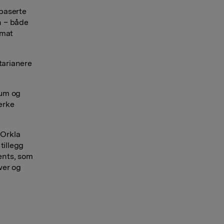
ebaserte
n – både
 mat
tarianere
kum og
terke
 Orkla
tillegg
ents, som
wer og