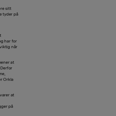
re sitt
e tyder på
t
og har for
viktig når
mener at
 Derfor
ne,
er Orkla
varer at
igger på