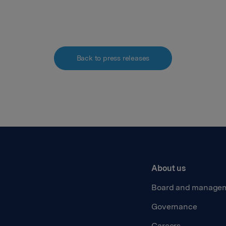
Back to press releases
About us
Board and manage
Governance
Careers