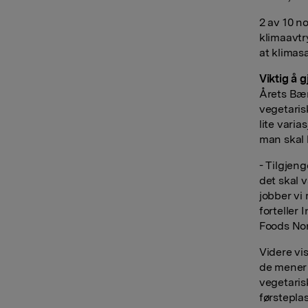
2 av 10 no
klimaavtr
at klimasa
Viktig å 
Årets Bær
vegetarisk
lite varia
man skal 
- Tilgjen
det skal 
jobber vi
forteller
Foods Nor
Videre vi
de mener 
vegetaris
førstepla