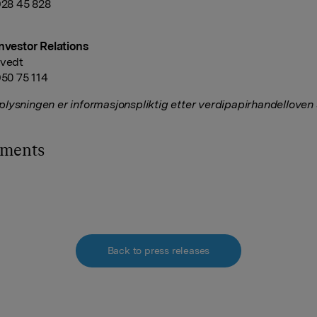
 928 45 828
Investor Relations
tvedt
950 75 114
lysningen er informasjonspliktig etter verdipapirhandelloven
hments
Back to press releases