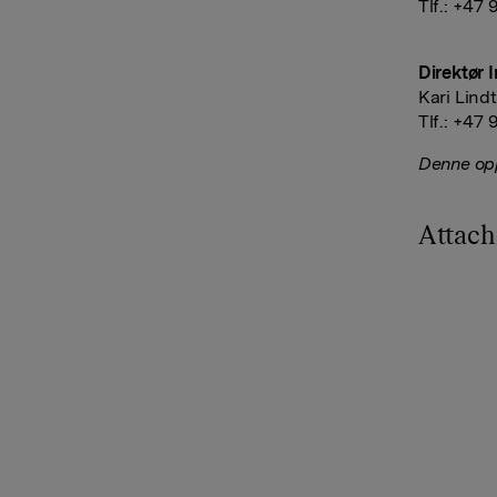
Tlf.: +47
Direktør 
Kari Lind
Tlf.: +47 
Denne opp
Attac