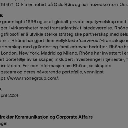
 19 671. Orkla er notert på Oslo Børs og har hovedkontor i Oslo
e:
 grunnlagt i 1996 og er et globalt private equity-selskap med
nger i virksomheter med transatlantisk tilstedeværelse. Rhôn
ngsfilosofi er å utvikle sterke strategiske partnerskap med se
rer i. Rhône har gjort flere vellykkede ‘carve-out’-transaksjon
artnerskap med gründer- og familiedrevne bedrifter. Rhône h
i London, New York, Madrid og Milano. Rhône har investert i e
ert portefølje av selskaper, inkludert investeringer i tjeneste-, 
risektoren. For mer informasjon om Rhône, selskapets
ngsteam og deres nåværende portefølje, vennligst
ttps://www.rhonegroup.com/.
A
april 2024
rektør Kommunikasjon og Corporate Affairs
geli