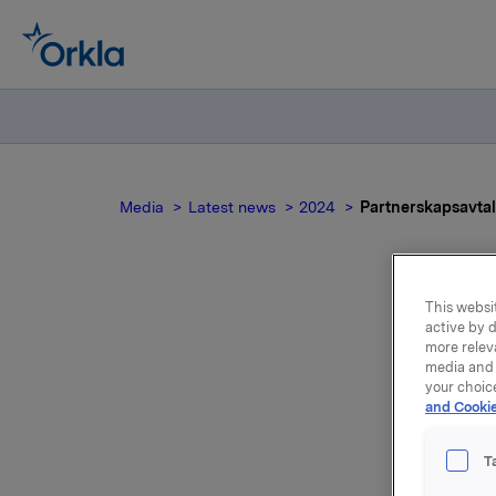
Media
Latest news
2024
Partnerskapsavta
This websit
Par
active by d
more relev
media and 
your choic
and Cookie
Orkla in
T
investeri