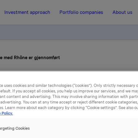
Investment approach
Portfolio companies
About us
le med Rhône er gjennomført
17 April 2024, 14:30
| Regulatory information
e uses cookies and similar technologies (“cookies”). Only strictly necessary 
tnerskapsavtale med Rhôn
efault. If you accept all cookies, you help us improve our services, and we m
ant content and advertising. This may involve sharing information with partn
advertising. You can at any time accept or reject different cookie categories
gjennomført
es. Learn more about each category by clicking “Cookie settings”. See also o
 Policy.
formerte 26. oktober 2023 om en partnerskapsavtale med
argeting Cookies
ngsfond tilknyttet Rhône Capital (“Rhône”), hvor Rhône ove