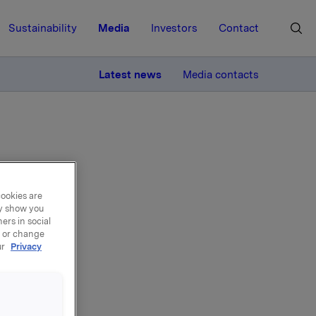
Sustainability
Media
Investors
Contact
MORE
Latest news
Media contacts
cookies are
e er
ay show you
ers in social
, or change
ur
Privacy
rtar 40 %