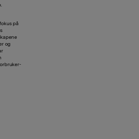
.
 fokus på
es
lskapene
er og
ar
n
forbruker-