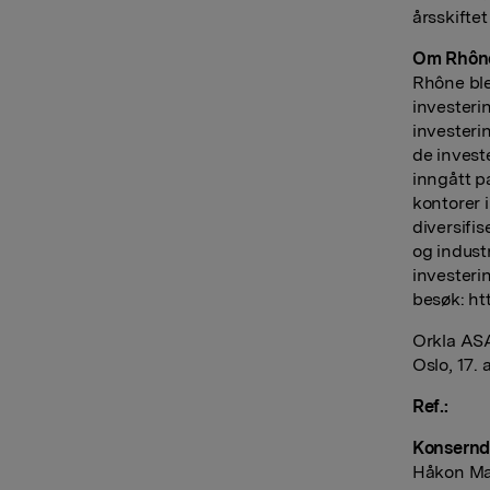
årsskiftet
Om Rhôn
Rhône ble
investeri
investeri
de investe
inngått p
kontorer 
diversifis
og indust
investeri
besøk: h
Orkla AS
Oslo, 17. 
Ref.:
Konserndi
Håkon Ma