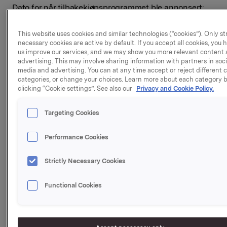
Dato for når tilbakekjøpsprogrammet ble annonsert:
20. november 2024
This website uses cookies and similar technologies (“cookies”). Only str
Tilbakekjøpsprogrammets varighet: 1. april 2025
necessary cookies are active by default. If you accept all cookies, you 
us improve our services, and we may show you more relevant content
Orkla ASA har nå fullført tilbakekjøpsprogrammet
advertising. This may involve sharing information with partners in soci
media and advertising. You can at any time accept or reject different 
Oversikt over transaksjoner:
categories, or change your choices. Learn more about each category 
clicking “Cookie settings”. See also our
Privacy and Cookie Policy.
Aggregert 
daglig 
Vektet 
Targeting Cookies
Dato
volum 
gjennomsnittspris 
transaksj
(antall 
(NOK)
Performance Cookies
aksjer)
Strictly Necessary Cookies
06/03/2025
60.000
107,25
Functional Cookies
07/03/2025
60.000
108,02
10/03/2025
60.000
108,53