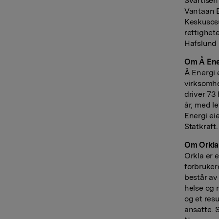
Svartisen 
Vantaan E
Keskusosu
rettighete
Hafslund 
Om Å Ene
Å Energi 
virksomhe
driver 73
år, med l
Energi ei
Statkraft.
Om Orkl
Orkla er 
forbruker
består av
helse og 
og et res
ansatte. 