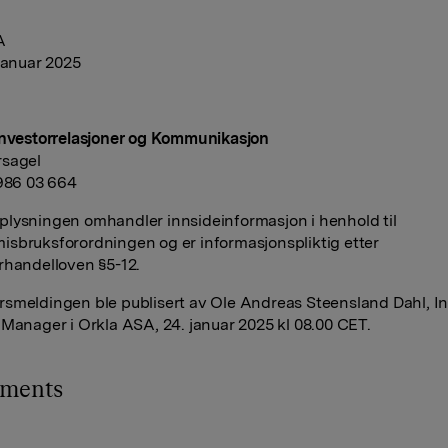
A
 januar 2025
Investorrelasjoner og Kommunikasjon
rsagel
 986 03 664
lysningen omhandler innsideinformasjon i henhold til
sbruksforordningen og er informasjonspliktig etter
rhandelloven §5-12.
smeldingen ble publisert av Ole Andreas Steensland Dahl, I
 Manager i Orkla ASA, 24. januar 2025 kl 08.00 CET.
hments