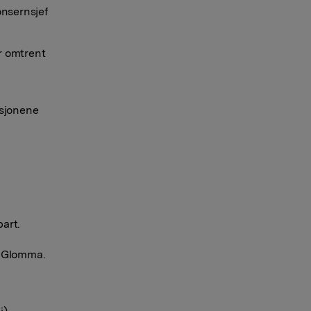
onsernsjef
r omtrent
sjonene
art.
g Glomma.