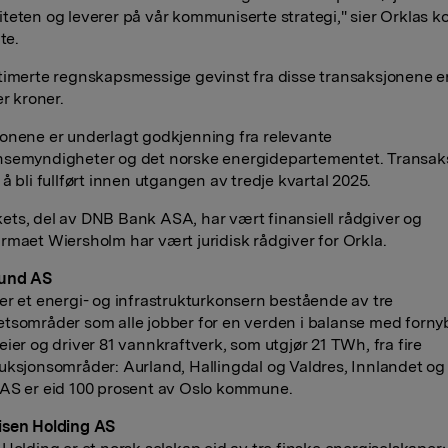
teten og leverer på vår kommuniserte strategi," sier Orklas k
te.
timerte regnskapsmessige gevinst fra disse transaksjonene e
er kroner.
onene er underlagt godkjenning fra relevante
nsemyndigheter og det norske energidepartementet. Transak
å bli fullført innen utgangen av tredje kvartal 2025.
ts, del av DNB Bank ASA, har vært finansiell rådgiver og
rmaet Wiersholm har vært juridisk rådgiver for Orkla.
und AS
er et energi- og infrastrukturkonsern bestående av tre
tsområder som alle jobber for en verden i balanse med fornyb
eier og driver 81 vannkraftverk, som utgjør 21 TWh, fra fire
uksjonsområder: Aurland, Hallingdal og Valdres, Innlandet o
AS er eid 100 prosent av Oslo kommune.
isen Holding AS