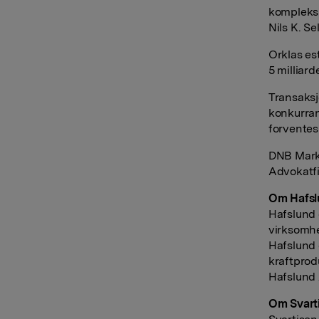
kompleksi
Nils K. Sel
Orklas es
5 milliard
Transaksj
konkurra
forventes 
DNB Marke
Advokatfi
Om Hafsl
Hafslund 
virksomhe
Hafslund 
kraftprod
Hafslund 
Om Svart