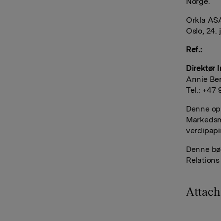
Norge.
Orkla AS
Oslo, 24.
Ref.:
Direktør 
Annie Be
Tel.: +47
Denne opp
Markedsmi
verdipapi
Denne bør
Relations
Attac