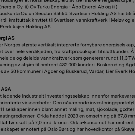
Holding er et norsk selskap eid av tre finske energiselskaper; 
nergia Oy, ii) Oy Turku Energia - Åbo Energi Ab og iii)
uskunta Oulun Seudun Sähkö. Svartisen Holding AS har 55 å
r til kraftuttak knyttet til Svartisen vannkraftverk i Meløy og 
Produksjon Holding AS.
rgi AS
er Norges største vertikalt integrerte fornybare energiselskap
t over hele verdikjeden, fra kraftproduksjon til sluttkunder. Å
 heleide og deleide vannkraftverk som genererer rundt 11,3 T
evering av strøm til omtrent 432 000 kunder i Buskerud og Agd
es av 30 kommuner i Agder og Buskerud, Vardar, Lier Everk Ho
a ASA
et ledende industrielt investeringsselskap innenfor merkevare
orienterte virksomheter. Den nåværende investeringsporteføl
 11 selskaper innen blant annet maling, mat, sjokolade, godteri
matingredienser. Orkla hadde i 2023 en omsetning på 67,8 mr
ultat før skatt på 7,0 mrd. kroner. Orkla-konsernet har omtrent
Selskapet er notert på Oslo Børs og har hovedkontor på Skøyen