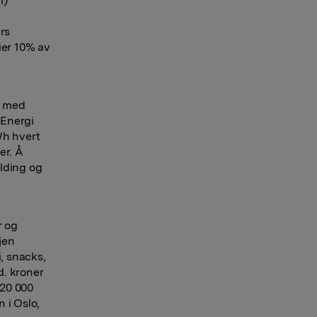
i)
rs
eier 10% av
, med
 Energi
Wh hvert
er. Å
lding og
r og
jen
, snacks,
d. kroner
 20 000
 i Oslo,