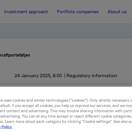
Investment approach
Portfolio companies
About us
raftporteføljen
24 January 2025, 8:00
| Regulatory information
la selger vannkraftportefø
e uses cookies and similar technologies (“cookies”). Only strictly necessary 
efault. If you accept all cookies, you help us improve our services, and we m
 inngått avtaler om å selge hele sin vannkraftportefølje i to
ant content and advertising. This may involve sharing information with partn
oner. Transaksjonene verdsetter den totale porteføljen til 6,
advertising. You can at any time accept or reject different cookie categories
es. Learn more about each category by clicking “Cookie settings”. See also o
r kroner på kontant- og gjeldfri basis.
 Policy.