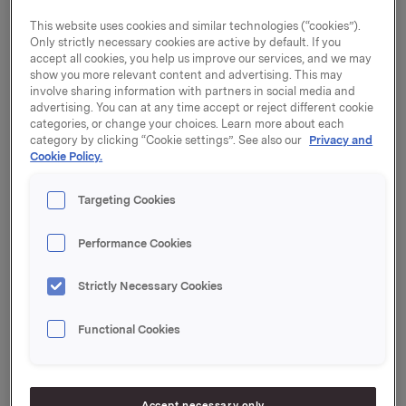
Limited.
This website uses cookies and similar technologies (“cookies”).
Transaksjonen ble gjennomført i dag, etter
Only strictly necessary cookies are active by default. If you
godkjenning fra relevante konkurransemyndigheter
accept all cookies, you help us improve our services, and we may
show you more relevant content and advertising. This may
og det norske energidepartementet. De underliggende
involve sharing information with partners in social media and
eiendelene består av elvekraftproduksjon i
advertising. You can at any time accept or reject different cookie
Sarpefossen og Mossefossen, med en samlet
categories, or change your choices. Learn more about each
gjennomsnittlig årlig produksjon på 536 GWh.
category by clicking “Cookie settings”. See also our
Privacy and
Cookie Policy.
Børsmeldingen, datert 24. januar 2025 finnes her:
https://newsweb.oslobors.no/message/637066
Targeting Cookies
Transaksjonen vil ha regnskapsmessig virkning fra 1.
Performance Cookies
april 2025.
Strictly Necessary Cookies
Når det gjelder transaksjonen som omfatter Å Energis
oppkjøp av Orkla Energi AS og Trælandsfos Holding
AS, er de nødvendige regulatoriske godkjenningene
Functional Cookies
nå innhentet. Fullføring av denne transaksjonen vil bli
kunngjort til markedet når den er gjennomført.
Om Orkla ASA
Accept necessary only