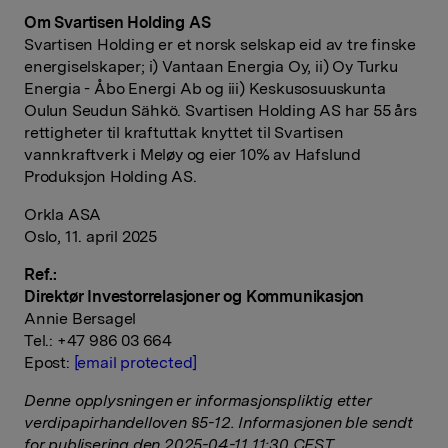
Om Svartisen Holding AS
Svartisen Holding er et norsk selskap eid av tre finske
energiselskaper; i) Vantaan Energia Oy, ii) Oy Turku
Energia - Åbo Energi Ab og iii) Keskusosuuskunta
Oulun Seudun Sähkö. Svartisen Holding AS har 55 års
rettigheter til kraftuttak knyttet til Svartisen
vannkraftverk i Meløy og eier 10% av Hafslund
Produksjon Holding AS.
Orkla ASA
Oslo, 11. april 2025
Ref.:
Direktør Investorrelasjoner og Kommunikasjon
Annie Bersagel
Tel.: +47 986 03 664
Epost:
[email protected]
Denne opplysningen er informasjonspliktig etter
verdipapirhandelloven §5-12. Informasjonen ble sendt
for publisering den 2025-04-11 11:30 CEST.