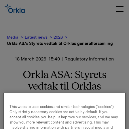
Media
Latest news
2026
Orkla ASA: Styrets vedtak til Orklas generalforsamling
18 March 2026, 15:40
| Regulatory information
Orkla ASA: Styrets
vedtak til Orklas
generalforsamling
This website uses cookies and similar technologies (“cookies”).
Only strictly necessary cookies are active by default. If you
Ordinær generalforsamling i Orkla ASA vil bli avholdt
accept all cookies, you help us improve our services, and we may
digitalt torsdag den 23. april 2026 kl. 10.00.
show you more relevant content and advertising. This may
involve sharing information with partners in social media and