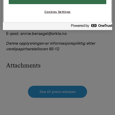
Ref.:
Cookies Settings
Direktør Investorrelasjoner og Kommunikasjon
Annie Bersagel
Tlf.: +47 98 60 36 64
E-post:
annie.bersagel@orkla.no
Denne opplysningen er informasjonspliktig etter
verdipapirhandelloven §5-12
Attachments
See all press releases