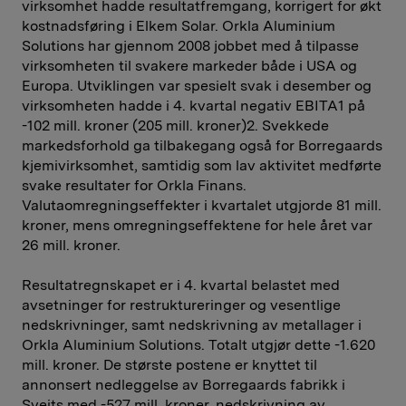
virksomhet hadde resultatfremgang, korrigert for økt
kostnadsføring i Elkem Solar. Orkla Aluminium
Solutions har gjennom 2008 jobbet med å tilpasse
virksomheten til svakere markeder både i USA og
Europa. Utviklingen var spesielt svak i desember og
virksomheten hadde i 4. kvartal negativ EBITA1 på
-102 mill. kroner (205 mill. kroner)2. Svekkede
markedsforhold ga tilbakegang også for Borregaards
kjemivirksomhet, samtidig som lav aktivitet medførte
svake resultater for Orkla Finans.
Valutaomregningseffekter i kvartalet utgjorde 81 mill.
kroner, mens omregningseffektene for hele året var
26 mill. kroner.
Resultatregnskapet er i 4. kvartal belastet med
avsetninger for restruktureringer og vesentlige
nedskrivninger, samt nedskrivning av metallager i
Orkla Aluminium Solutions. Totalt utgjør dette -1.620
mill. kroner. De største postene er knyttet til
annonsert nedleggelse av Borregaards fabrikk i
Sveits med -527 mill. kroner, nedskrivning av