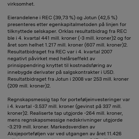
virksomhet.
Eierandelene i REC (39,73 %) og Jotun (42,5 %)
presenteres etter egenkapitalmetoden på linjen for
tilknyttede selskaper. Orklas resultatbidrag fra REC
ble i 4. kvartal 441 mill. kroner (-3 mill. kroner)2 og for
året som helhet 1.217 mill. kroner (607 mill. kroner)2.
Resultatbidraget fra REC var i 4. kvartal 2007
negativt påvirket med helårseffekt av
prinsippendring knyttet til kostnadsføring av
innebygde derivater på salgskontrakter i USD.
Resultatbidraget fra Jotun i 2008 var 253 mill. kroner
(209 mill. kroner)2.
Regnskapsmessig tap for porteføljeinvesteringer var
i 4. kvartal -3.537 mill. kroner (gevinst på 337 mill.
kroner)2. Realiserte tap utgjorde -264 mill. kroner,
mens regnskapsmessige nedskrivninger utgjorde
-3.219 mill. kroner. Markedsverdien av
Aksjeporteføljen var ved utgangen av året 11.426