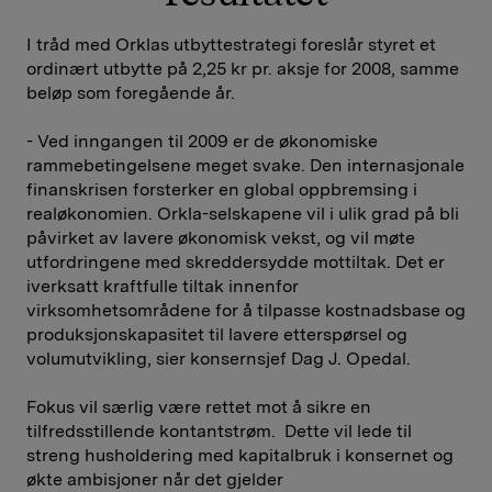
I tråd med Orklas utbyttestrategi foreslår styret et
ordinært utbytte på 2,25 kr pr. aksje for 2008, samme
beløp som foregående år.
- Ved inngangen til 2009 er de økonomiske
rammebetingelsene meget svake. Den internasjonale
finanskrisen forsterker en global oppbremsing i
realøkonomien. Orkla-selskapene vil i ulik grad på bli
påvirket av lavere økonomisk vekst, og vil møte
utfordringene med skreddersydde mottiltak. Det er
iverksatt kraftfulle tiltak innenfor
virksomhetsområdene for å tilpasse kostnadsbase og
produksjonskapasitet til lavere etterspørsel og
volumutvikling, sier konsernsjef Dag J. Opedal.
Fokus vil særlig være rettet mot å sikre en
tilfredsstillende kontantstrøm. Dette vil lede til
streng husholdering med kapitalbruk i konsernet og
økte ambisjoner når det gjelder