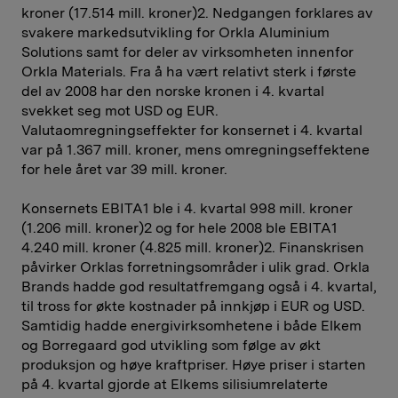
kroner (17.514 mill. kroner)2. Nedgangen forklares av
svakere markedsutvikling for Orkla Aluminium
Solutions samt for deler av virksomheten innenfor
Orkla Materials. Fra å ha vært relativt sterk i første
del av 2008 har den norske kronen i 4. kvartal
svekket seg mot USD og EUR.
Valutaomregningseffekter for konsernet i 4. kvartal
var på 1.367 mill. kroner, mens omregningseffektene
for hele året var 39 mill. kroner.
Konsernets EBITA1 ble i 4. kvartal 998 mill. kroner
(1.206 mill. kroner)2 og for hele 2008 ble EBITA1
4.240 mill. kroner (4.825 mill. kroner)2. Finanskrisen
påvirker Orklas forretningsområder i ulik grad. Orkla
Brands hadde god resultatfremgang også i 4. kvartal,
til tross for økte kostnader på innkjøp i EUR og USD.
Samtidig hadde energivirksomhetene i både Elkem
og Borregaard god utvikling som følge av økt
produksjon og høye kraftpriser. Høye priser i starten
på 4. kvartal gjorde at Elkems silisiumrelaterte