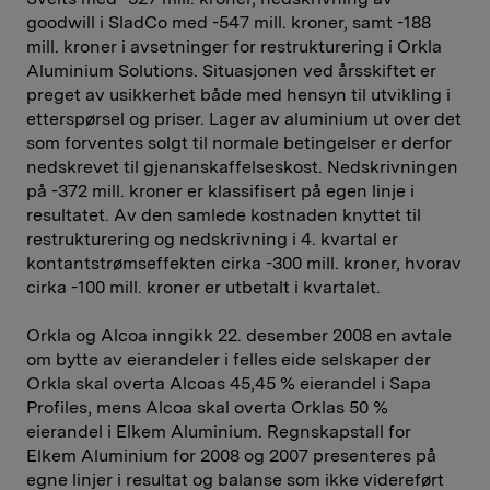
goodwill i SladCo med -547 mill. kroner, samt -188
mill. kroner i avsetninger for restrukturering i Orkla
Aluminium Solutions. Situasjonen ved årsskiftet er
preget av usikkerhet både med hensyn til utvikling i
etterspørsel og priser. Lager av aluminium ut over det
som forventes solgt til normale betingelser er derfor
nedskrevet til gjenanskaffelseskost. Nedskrivningen
på -372 mill. kroner er klassifisert på egen linje i
resultatet. Av den samlede kostnaden knyttet til
restrukturering og nedskrivning i 4. kvartal er
kontantstrømseffekten cirka -300 mill. kroner, hvorav
cirka -100 mill. kroner er utbetalt i kvartalet.
Orkla og Alcoa inngikk 22. desember 2008 en avtale
om bytte av eierandeler i felles eide selskaper der
Orkla skal overta Alcoas 45,45 % eierandel i Sapa
Profiles, mens Alcoa skal overta Orklas 50 %
eierandel i Elkem Aluminium. Regnskapstall for
Elkem Aluminium for 2008 og 2007 presenteres på
egne linjer i resultat og balanse som ikke videreført