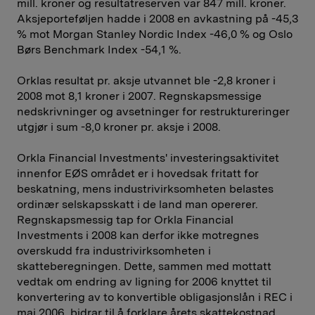
mill. kroner og resultatreserven var 847 mill. kroner.
Aksjeporteføljen hadde i 2008 en avkastning på -45,3
% mot Morgan Stanley Nordic Index -46,0 % og Oslo
Børs Benchmark Index -54,1 %.
Orklas resultat pr. aksje utvannet ble -2,8 kroner i
2008 mot 8,1 kroner i 2007. Regnskapsmessige
nedskrivninger og avsetninger for restruktureringer
utgjør i sum -8,0 kroner pr. aksje i 2008.
Orkla Financial Investments' investeringsaktivitet
innenfor EØS området er i hovedsak fritatt for
beskatning, mens industrivirksomheten belastes
ordinær selskapsskatt i de land man opererer.
Regnskapsmessig tap for Orkla Financial
Investments i 2008 kan derfor ikke motregnes
overskudd fra industrivirksomheten i
skatteberegningen. Dette, sammen med mottatt
vedtak om endring av ligning for 2006 knyttet til
konvertering av to konvertible obligasjonslån i REC i
mai 2006, bidrar til å forklare årets skattekostnad.