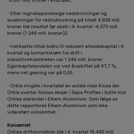
-3.537 mill. kroner i kvartalet.
- Etter regnskapsmessige nedskrivninger og
avsetninger for restrukturering på totalt 4.839 mill.
kroner ble resultat før skatt i 4. kvartal -4.375 mill.
kroner (1.249 mill. kroner)2.
- Iverksatte tiltak bidro til redusert arbeidskapital i 4.
kvartal og kontantstrøm fra drift i
industrivirksomheten var 1.246 mill. kroner.
Egenkapitalandelen var ved årsskiftet på 47,7 %,
mens net gearing var på 0,55.
- Orkla inngikk i kvartalet en avtale med Alcoa der
Orkla overtar Alcoas aksjer i Sapa Profiles i bytte mot
Orklas eierandel i Elkem Aluminium. Som følge av
dette rapporteres Elkem Aluminium som ikke
videreført virksomhet.
Konsernet
Orklas driftsinntekter ble i 4. kvartal 16.492 mill.