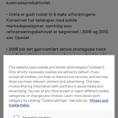
kostnadsproduktivitet.
- Orkla er godt rustet til å møte utfordringene.
Konsernet har selskaper med solide
markedsposisjoner, samtidig som
refinansieringsbehovet er begrenset i 2009 og 2010,
sier Opedal.
I 2008 ble det gjennomført aktive strategiske trekk
som flytter Orklas posisjoner fremover eller fører til
restrukturering. Orkla overtar Alcoas eierandel i
Sapa Profiler og blir dermed 100 prosent eier,
This website uses cookies and similar technologies (“cookies”).
samtidig som Alcoa overtar Orklas eierandel i Elkem
Only strictly necessary cookies are active by default. If you
accept all cookies, you help us improve our services, and we may
Aluminium. Byttetransaksjonen bidrar til en
show you more relevant content and advertising. This may
forenkling av Orklas struktur og gir konsernet
involve sharing information with partners in social media and
strategisk kontroll i Sapa.
advertising. You can at any time accept or reject different cookie
categories, or change your choices. Learn more about each
category by clicking “Cookie settings”. See also our
Privacy and
REC fortsatte sin opprusting teknologisk og
Cookie Policy.
kapasitetsmessig. Elkem Solars fabrikk i Kristiansand
ble mekanisk ferdigstilt og igangkjøring vil skje
Targeting Cookies