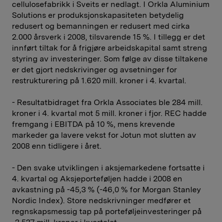
cellulosefabrikk i Sveits er nedlagt. I Orkla Aluminium
Solutions er produksjonskapasiteten betydelig
redusert og bemanningen er redusert med cirka
2.000 årsverk i 2008, tilsvarende 15 %. I tillegg er det
innført tiltak for å frigjøre arbeidskapital samt streng
styring av investeringer. Som følge av disse tiltakene
er det gjort nedskrivinger og avsetninger for
restrukturering på 1.620 mill. kroner i 4. kvartal.
- Resultatbidraget fra Orkla Associates ble 284 mill.
kroner i 4. kvartal mot 5 mill. kroner i fjor. REC hadde
fremgang i EBITDA på 10 %, mens krevende
markeder ga lavere vekst for Jotun mot slutten av
2008 enn tidligere i året.
- Den svake utviklingen i aksjemarkedene fortsatte i
4. kvartal og Aksjeporteføljen hadde i 2008 en
avkastning på -45,3 % (-46,0 % for Morgan Stanley
Nordic Index). Store nedskrivninger medfører et
regnskapsmessig tap på porteføljeinvesteringer på