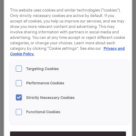
This website uses cookies and similar technologies (“cookies”).
Detta dokument innehåller information om den
Only strictly necessary cookies are active by default. If you
behandling av personuppgifter* som utförs av
accept all cookies, you help us improve our services, and we may
svenska företag i Orkla-koncernen. För att ta
show you more relevant content and advertising. This may
involve sharing information with partners in social media and
reda på vilket av dessa företag som är ansvarigt
advertising. You can at any time accept or reject different cookie
för behandlingen av dina personuppgifter, se
categories, or change your choices. Learn more about each
denna översikt
över svenska Orkla-företag
category by clicking “Cookie settings”. See also our
Privacy and
Cookie Policy.
uppdelade efter varumärke. Företaget i fråga
benämns nedan som “Orkla”, “vi” eller “oss”.
Targeting Cookies
*Med “Personuppgifter” menas information som kan
kopplas till dig som individ.
Performance Cookies
Strictly Necessary Cookies
1.1-1.3 Ändamålen med vår
Functional Cookies
behandling av personuppgifter,
typer av personuppgifter, rättslig
grund och lagringstid.