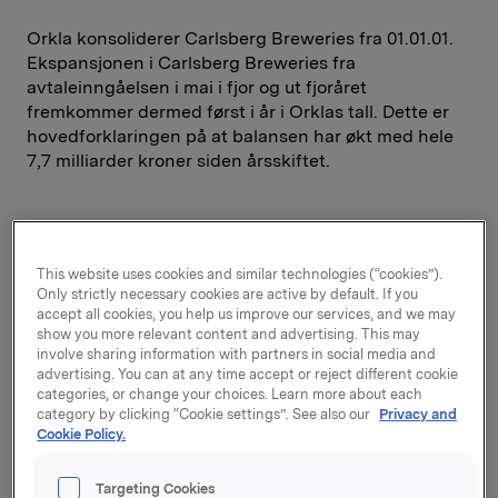
Orkla konsoliderer Carlsberg Breweries fra 01.01.01.
Ekspansjonen i Carlsberg Breweries fra
avtaleinngåelsen i mai i fjor og ut fjoråret
fremkommer dermed først i år i Orklas tall. Dette er
hovedforklaringen på at balansen har økt med hele
7,7 milliarder kroner siden årsskiftet.
Orklas resultat pr. aksje ble 6,8 kroner i første halvår,
mot 6,4 kr samme periode i fjor. Før
This website uses cookies and similar technologies (“cookies”).
goodwillavskrivninger og engangsposter er resultat
Only strictly necessary cookies are active by default. If you
pr. aksje 7,8 kr i første halvår, mot 7,5 kr samme
accept all cookies, you help us improve our services, and we may
periode i 2000.
show you more relevant content and advertising. This may
involve sharing information with partners in social media and
advertising. You can at any time accept or reject different cookie
categories, or change your choices. Learn more about each
MERKEVARER
category by clicking “Cookie settings”. See also our
Privacy and
- Orkla Foods fikk et driftsresultat på 303 mill. kroner
Cookie Policy.
for første halvår, mot 307 samme periode i fjor.
Resultatsvekkelsen skyldes i hovedsak at den
Targeting Cookies