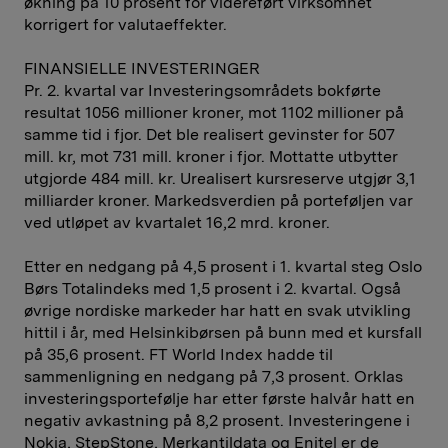
økning på 10 prosent for videreført virksomhet
korrigert for valutaeffekter.
FINANSIELLE INVESTERINGER
Pr. 2. kvartal var Investeringsområdets bokførte
resultat 1056 millioner kroner, mot 1102 millioner på
samme tid i fjor. Det ble realisert gevinster for 507
mill. kr, mot 731 mill. kroner i fjor. Mottatte utbytter
utgjorde 484 mill. kr. Urealisert kursreserve utgjør 3,1
milliarder kroner. Markedsverdien på porteføljen var
ved utløpet av kvartalet 16,2 mrd. kroner.
Etter en nedgang på 4,5 prosent i 1. kvartal steg Oslo
Børs Totalindeks med 1,5 prosent i 2. kvartal. Også
øvrige nordiske markeder har hatt en svak utvikling
hittil i år, med Helsinkibørsen på bunn med et kursfall
på 35,6 prosent. FT World Index hadde til
sammenligning en nedgang på 7,3 prosent. Orklas
investeringsportefølje har etter første halvår hatt en
negativ avkastning på 8,2 prosent. Investeringene i
Nokia, StepStone, Merkantildata og Enitel er de