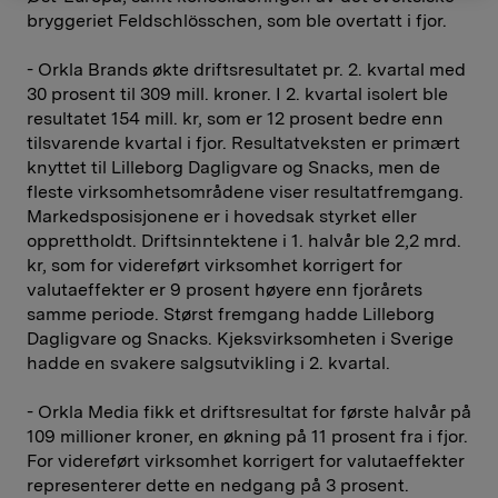
bryggeriet Feldschlösschen, som ble overtatt i fjor.
- Orkla Brands økte driftsresultatet pr. 2. kvartal med
30 prosent til 309 mill. kroner. I 2. kvartal isolert ble
resultatet 154 mill. kr, som er 12 prosent bedre enn
tilsvarende kvartal i fjor. Resultatveksten er primært
knyttet til Lilleborg Dagligvare og Snacks, men de
fleste virksomhetsområdene viser resultatfremgang.
Markedsposisjonene er i hovedsak styrket eller
opprettholdt. Driftsinntektene i 1. halvår ble 2,2 mrd.
kr, som for videreført virksomhet korrigert for
valutaeffekter er 9 prosent høyere enn fjorårets
samme periode. Størst fremgang hadde Lilleborg
Dagligvare og Snacks. Kjeksvirksomheten i Sverige
hadde en svakere salgsutvikling i 2. kvartal.
- Orkla Media fikk et driftsresultat for første halvår på
109 millioner kroner, en økning på 11 prosent fra i fjor.
For videreført virksomhet korrigert for valutaeffekter
representerer dette en nedgang på 3 prosent.