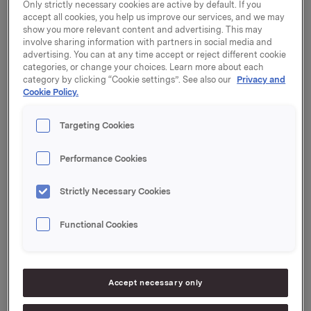
Only strictly necessary cookies are active by default. If you
nærmere kundene og øke vår forståelse og kunnskap
accept all cookies, you help us improve our services, and we may
om dette store markedet, sier leder for kontoret
show you more relevant content and advertising. This may
Anand Chatorikar.
involve sharing information with partners in social media and
advertising. You can at any time accept or reject different cookie
categories, or change your choices. Learn more about each
Salget av Borregaards produkter i India har økt siden
category by clicking “Cookie settings”. See also our
Privacy and
etableringen av representasjonskontoret. I år venter
Cookie Policy.
Borregaard et salg på omkring 50 millioner kroner i
India.
Targeting Cookies
Performance Cookies
Vanillin i røkelse
Borregaard har siden etableringen av kontoret
oppnådd en betydelig økning av sin markedsandel
Strictly Necessary Cookies
for vanillin i India.
- I tillegg til bruk i næringsmidler, selges nå også
Functional Cookies
vanillin i røkelsespinner som er mye brukt her hos
oss. Vanillin anvendes også som smaksstoff i te,
forteller Chatorikar.
Accept necessary only
Når det gjelder ligninprodukter er det som tilsetning i