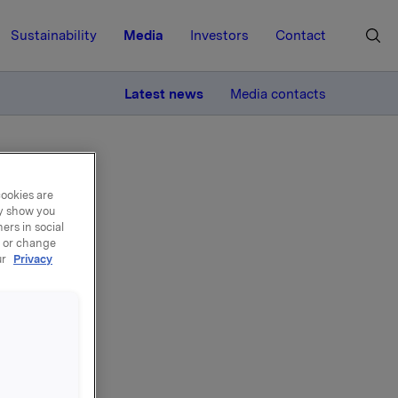
Sustainability
Media
Investors
Contact
MORE
Latest news
Media contacts
cookies are
ay show you
ers in social
, or change
ur
Privacy
01
n på 3,3
nusordning
sen
otverdien