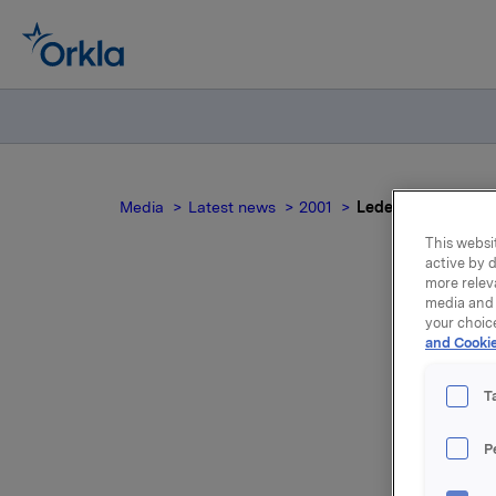
Media
Latest news
2001
Lederskifte i ORKL
This websit
active by d
more relev
media and 
your choic
L
and Cookie
T
Finn Jebs
mill.kron
P
som er gj
fremkomme