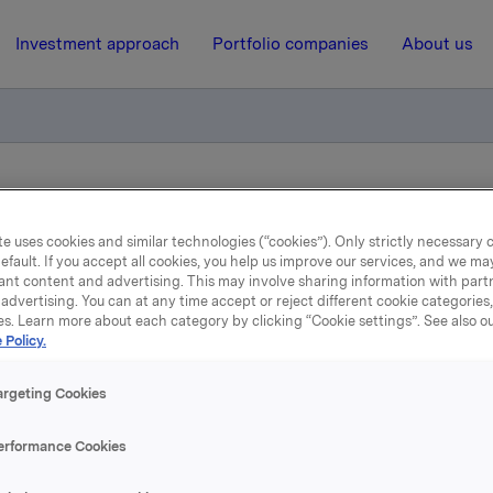
Investment approach
Portfolio companies
About us
A 1.7.2001
e uses cookies and similar technologies (“cookies”). Only strictly necessary 
efault. If you accept all cookies, you help us improve our services, and we m
15 May 2001, 14:41
| Regulatory information
ant content and advertising. This may involve sharing information with partn
advertising. You can at any time accept or reject different cookie categories
es. Learn more about each category by clicking “Cookie settings”. See also o
ederskifte i ORKLA 1.7.20
 Policy.
argeting Cookies
en får ved tiltredelsen i stillingen som konsernsjef en årsløn
er. I tillegg har Orklas styre besluttet å tildele Jebsen en bo
erformance Cookies
ort avhengig av kursutviklingen på selskapets aksjer. Bonu
r ved at Jebsen i fire år fra og med 2001 tildeles rett til m