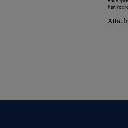
enkeltpro
han repre
Attac