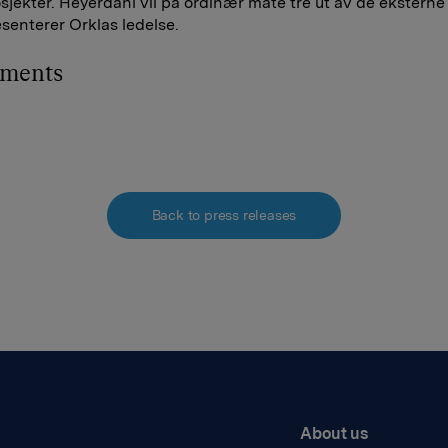
sjekter. Heyerdahl vil på ordinær måte tre ut av de eksterne
senterer Orklas ledelse.
hments
Back to press releases
About us