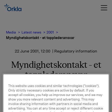
Media
Latest news
2001
Myndighetskontakt - et topplederansvar
22 June 2001, 12:00
| Regulatory information
Myndighetskontakt - et
topplederansvar
This website uses cookies and similar technologies (“cookies”).
Av Håkon Mageli, konsernansvarlig for
Only strictly necessary cookies are active by default. If you
handelspolitikk, matsikkerhet og miljø
accept all cookies, you help us improve our services, and we may
show you more relevant content and advertising. This may
I gresk mytologi heter det at grunnleggeren Sisyfos
involve sharing information with partners in social media and
fikk i straff å rulle en stor stein opp til toppen av et
advertising. You can at any time accept or reject different cookie