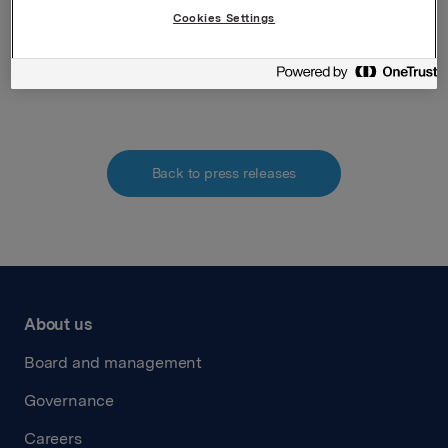
utveksle erfaringer og metodikk på tvers av
Cookies Settings
virksomhetsområdene.
Attachments
Back to press releases
About us
Board and management
Governance
Careers