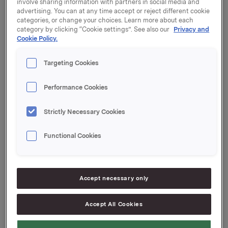
involve sharing information with partners in social media and
får oppfølgingsansvar mot Merkvareskolen og
advertising. You can at any time accept or reject different cookie
Selgerlederskolen.
categories, or change your choices. Learn more about each
category by clicking “Cookie settings”. See also our
Privacy and
Cookie Policy.
Han vil videre koordinere Orklas kontakt med de
nordiske handelskjedene. Jørgensen vil være
Targeting Cookies
styremedlem i ulike Orkla-selskaper i Norden, samt
inngå i det nyopprettede styre for
Performance Cookies
kompetanseutvikling i Orkla. Han vil også bidra i
forretningsutvikling innenfor merkevareområdet.
Strictly Necessary Cookies
Functional Cookies
Torkild Nordberg er siviløkonom fra NHH, og har
innehatt ulike stillinger innenfor Lilleborg; herunder
som direktør for hygiene/kosmetikk, leder av
storforbrukerdivisjonen Liva, samt for tiden som
Accept necessary only
direktør for Lilleborg Dagligvarer.
Accept All Cookies
Orkla Brands består i tillegg til Lilleborg av