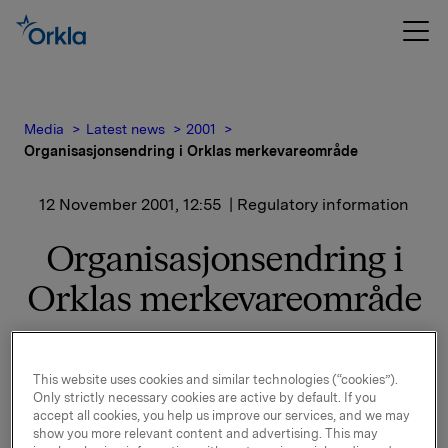
Media
Latest news
2001
Organisasjonsendring i Orklas merkevareområde
12 November 2001, 12:55
| Regulatory information
Organisasjonsendring i
Orklas merkevareområde
John M. Jørgensen (61) tiltrer fra 1. januar 2002 en
stilling som direktør i Orkla ASA. Hans arbeidsfelt vil
This website uses cookies and similar technologies (“cookies”).
være knyttet til merkevareområdet, med
Only strictly necessary cookies are active by default. If you
konsernmessig fagansvar for marketing og salg.
accept all cookies, you help us improve our services, and we may
Jørgensen vil lede Orklas marketing- og salgsfora, og
show you more relevant content and advertising. This may