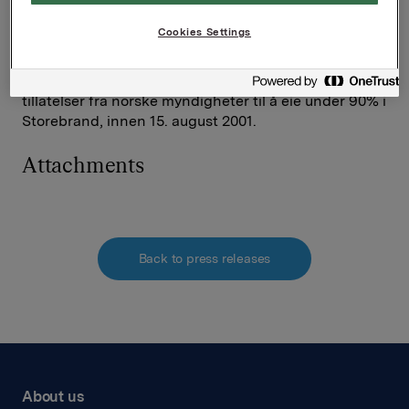
har høyest verdi. Forutsetningen er at det ikke
kommer frem vesentlig nye forhold før akseptfristen
Cookies Settings
løper ut den 10.7.01. Orklas aksept vil dog være
betinget i den forstand at den vil forutsette at Sampo
enten har fått 90% aksept eller har fått nødvendige
tillatelser fra norske myndigheter til å eie under 90% i
Storebrand, innen 15. august 2001.
Attachments
Back to press releases
About us