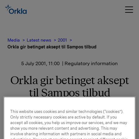
Media
Latest news
2001
Orkla gir betinget aksept til Sampos tilbud
5 July 2001, 11:00
| Regulatory information
Orkla gir betinget aksept
til Sampos tilbud
Et samlet Orkla-styres grunnholdning er at norsk
This website uses cookies and similar technologies (“cookies”).
næringsliv, og dermed også Orkla, vil være best tjent
Only strictly necessary cookies are active by default. If you
med at det finnes noen store og sterke
accept all cookies, you help us improve our services, and we may
finansinstitusjoner med hovedkontor og
show you more relevant content and advertising. This may
involve sharing information with partners in social media and
privatdominert kjerneeierskap i Norge. En