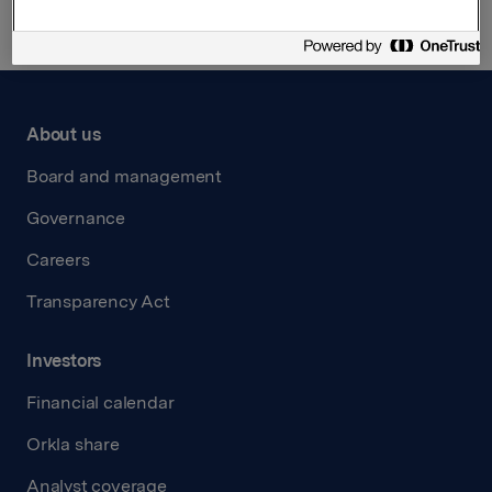
About us
Board and management
Governance
Careers
Transparency Act
Investors
Financial calendar
Orkla share
Analyst coverage