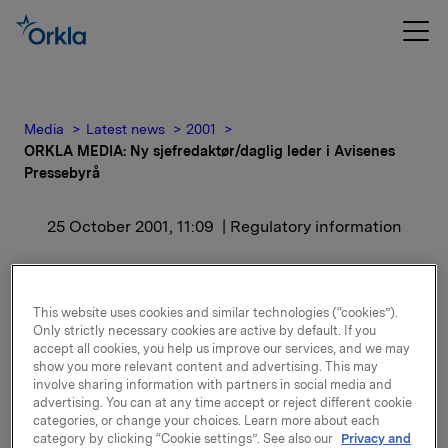
Media
Latest news
2001
ORKLA MEDIA: Ny sjefredaktør/daglig leder i Avisenes
Pressebyrå
25 October 2001, 11:09
| Regulatory information
ORKLA MEDIA: Ny
sjefredaktør/daglig leder i
This website uses cookies and similar technologies (“cookies”).
Only strictly necessary cookies are active by default. If you
Avisenes Pressebyrå
accept all cookies, you help us improve our services, and we may
show you more relevant content and advertising. This may
involve sharing information with partners in social media and
advertising. You can at any time accept or reject different cookie
Svein-Erik Hole har økonomisk utdannelse fra
categories, or change your choices. Learn more about each
Bedriftsøkonomisk Institutt, litteraturvitenskap fra
category by clicking “Cookie settings”. See also our
Privacy and