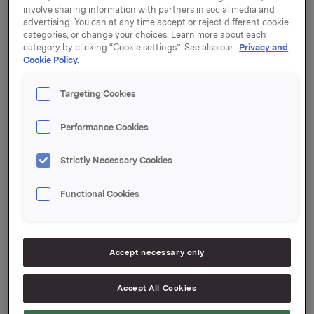
involve sharing information with partners in social media and
advertising. You can at any time accept or reject different cookie
categories, or change your choices. Learn more about each
Kjemi og Investeringsområdet vil som før rapportere
category by clicking “Cookie settings”. See also our
Privacy and
til konsernsjefen. Finn Jebsen (51) fortsetter også
Cookie Policy.
som nestleder i styret i Carlsberg Breweries.
Targeting Cookies
Roar Engeland (41) leder i dag konsernets avdeling
Performance Cookies
for Konsernutvikling. Han har vært ansatt i Orkla
siden 1994. Engeland får fortsatt ansvar for
Konsernutvikling. Han vil dessuten gå inn i styret i
Strictly Necessary Cookies
Carlsberg Breweries og flere andre interne styreverv.
Functional Cookies
Dag J. Opedal (42) har bakgrunn blant annet som
administrerende direktør i Stabburet,
viseadministrerende i Orkla Foods og direktør for e-
business i konsernet. Han har vært ansatt i Orkla
Accept necessary only
siden 1991. Opedal blir konsernansvarlig for Orkla
Brands, Orkla Foods og Bakers. Han går også inn i
Accept All Cookies
flere internstyrer.