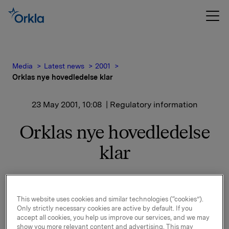
Media
Latest news
2001
Orklas nye hovedledelse klar
23 May 2001, 10:08
| Regulatory information
Orklas nye hovedledelse
klar
I forbindelse med at Finn Jebsen fra 2. juli overtar
som konsernsjef i Orkla etter Jens P. Heyerdahl d.y.,
blir konsernets hovedledelse i tillegg til Jebsen og
This website uses cookies and similar technologies (“cookies”).
Only strictly necessary cookies are active by default. If you
Halvor Stenstadvold supplert med Roar Engeland og
accept all cookies, you help us improve our services, and we may
Dag J. Opedal.
show you more relevant content and advertising. This may