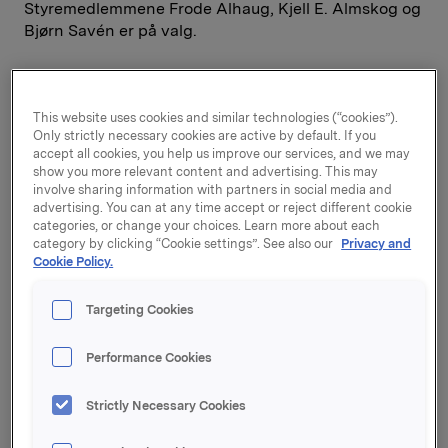
Styremedlemmene Frode Alhaug, Kjell E. Almskog og
Bjørn Savén er på valg.
Valgkomitéen innstiller på gjenvalg av
* Kjell Almskog
This website uses cookies and similar technologies (“cookies”).
Only strictly necessary cookies are active by default. If you
* Bjørn Savén
accept all cookies, you help us improve our services, and we may
show you more relevant content and advertising. This may
Som nytt styremedlem (istedenfor Frode Alhaug)
involve sharing information with partners in social media and
innstiller valgkomitéen på
advertising. You can at any time accept or reject different cookie
categories, or change your choices. Learn more about each
* Anne Birgitte Lundholt
category by clicking “Cookie settings”. See also our
Privacy and
Cookie Policy.
Anne Birgitte Lundholt er dansk, hun er adm.
direktør i Danske Slagterier og har vært industri- og
Targeting Cookies
energiminister i den danske regjering i 1989-1993.
Performance Cookies
Valgperioden er to år.
Strictly Necessary Cookies