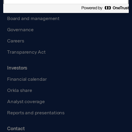
About us
Board and management
Governance
Careers
Transparency Act
Investors
Financial calendar
Orkla share
Analyst coverage
Reports and presentations
Contact