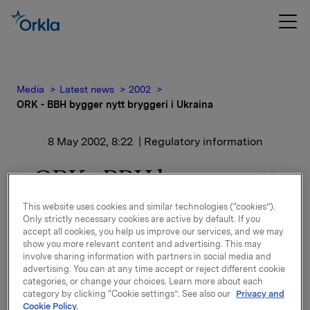
Media
Latest news
2002
ORK - BBH bygger nytt bryggeri i Ukraina
8 May 2002, 8:22
| Regulatory information
ORK - BBH bygger nytt
bryggeri i Ukraina
This website uses cookies and similar technologies (“cookies”).
Only strictly necessary cookies are active by default. If you
accept all cookies, you help us improve our services, and we may
Bryggeriet får fra starten en kapasitet på 1,2 mill. hl øl
show you more relevant content and advertising. This may
og forventes ferdig i 2004. Senere vil det bli investert
involve sharing information with partners in social media and
advertising. You can at any time accept or reject different cookie
i å utbygge kapasiteten.
categories, or change your choices. Learn more about each
category by clicking “Cookie settings”. See also our
Privacy and
Målet med investeringen er å styrke BBHs posisjon
Cookie Policy.