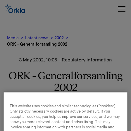
Media
Latest news
2002
ORK - Generalforsamling 2002
3 May 2002, 10:05
| Regulatory information
ORK - Generalforsamling
2002
Under agendaens punkt 6 ble Allan Åkerstedt
This website uses cookies and similar technologies (“cookies”).
(gjenvalg) og Elisabeth Grieg valgt som medlemmer
Only strictly necessary cookies are active by default. If you
til valgkomiteen for aksjonærvalgte medlemmer til
accept all cookies, you help us improve our services, and we may
bedriftsforsamlingen, jfr. vedtektenes paragraf 18.
show you more relevant content and advertising. This may
involve sharing information with partners in social media and