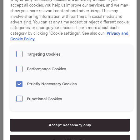
fortsette i nåværende lokaler i Juelsminde, som nå vil
accept all cookies, you help us improve our services, and we may
bli leid av Palsgaard. Det totale antall ansatte
show you more relevant content and advertising. This may
forventes å forbli uendret.
involve sharing information with partners in social media and
advertising. You can at any time accept or reject different cookie
categories, or change your choices. Learn more about each
- Med kjøpet av Credin styrker Orkla Foods sin rolle
category by clicking “Cookie settings”. See also our
Privacy and
som Nordens ledende leverandør av ingredienser til
Cookie Policy.
bakerier og næringsmiddelbedrifter. Spesielt
innenfor brød- og kakeblandinger får vi nå tilført
Targeting Cookies
betydelig kompetanse. Dessuten kommer vi inn på
nye, interessante markeder. Credin har etablert
Performance Cookies
sterke posisjoner i Danmark, Polen og Portugal, sier
adm. direktør Halvor Liodden i Orkla Food
Strictly Necessary Cookies
Ingredients, som er en del av Orkla Foods.
Adm. direktør Birger Brix i Paalsgaard uttaler:
Functional Cookies
- Etter en omfattende analyse innser vi at vi ikke har
ressurser til å videreutvikle og ekspandere Credins
Accept necessary only
og Palsgaards aktiviteter samtidig. Vi er derfor glade
for å kunne selge til Orkla, som Credin har