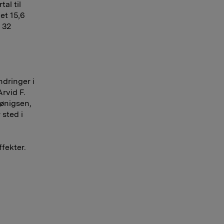
tal til
et 15,6
 32
ndringer i
rvid F.
jønigsen,
 sted i
fekter.