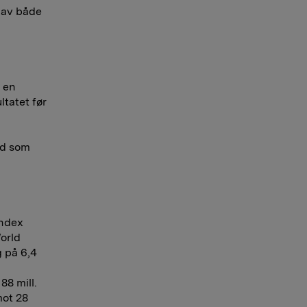
e av både
e en
ltatet før
ned som
Index
World
 på 6,4
88 mill.
mot 28