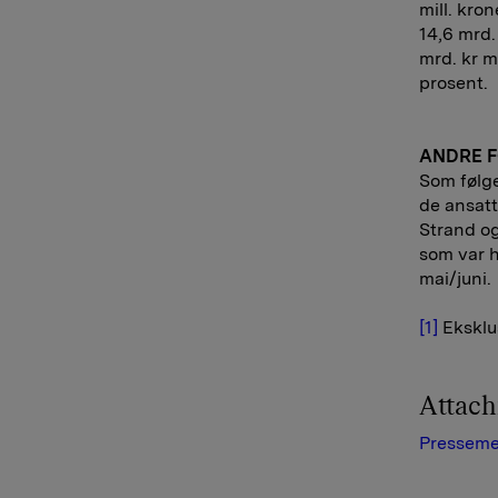
mill. kron
14,6 mrd.
mrd. kr m
prosent.
ANDRE 
Som følge
de ansatt
Strand og
som var h
mai/juni.
[1]
Eksklu
Attac
Presseme