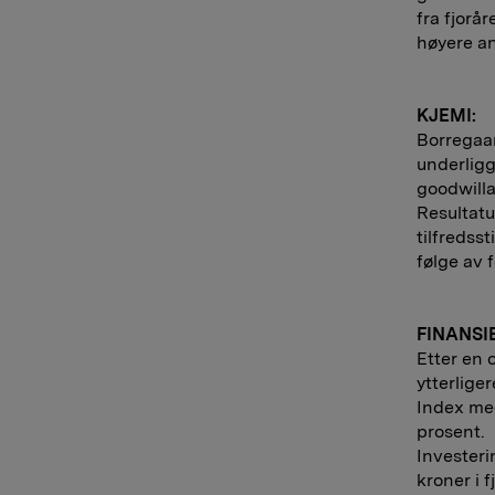
fra fjorå
høyere an
KJEMI:
Borregaar
underlig
goodwilla
Resultatu
tilfredss
følge av 
FINANSI
Etter en 
ytterlige
Index med
prosent.
Investerin
kroner i f