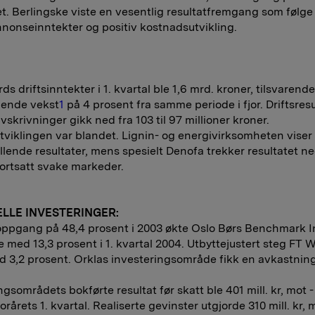
ret. Berlingske viste en vesentlig resultatfremgang som følg
nonseinntekter og positiv kostnadsutvikling.
ds driftsinntekter i 1. kvartal ble 1,6 mrd. kroner, tilsvarend
gende vekst
1
på 4 prosent fra samme periode i fjor. Driftsresu
vskrivninger gikk ned fra 103 til 97 millioner kroner.
tviklingen var blandet. Lignin- og energivirksomheten viser
tillende resultater, mens spesielt Denofa trekker resultatet 
fortsatt svake markeder.
ELLE INVESTERINGER:
oppgang på 48,4 prosent i 2003 økte Oslo Børs Benchmark 
re med 13,3 prosent i 1. kvartal 2004. Utbyttejustert steg FT 
 3,2 prosent. Orklas investeringsområde fikk en avkastning
gsområdets bokførte resultat før skatt ble 401 mill. kr, mot - 
jorårets 1. kvartal. Realiserte gevinster utgjorde 310 mill. kr, 