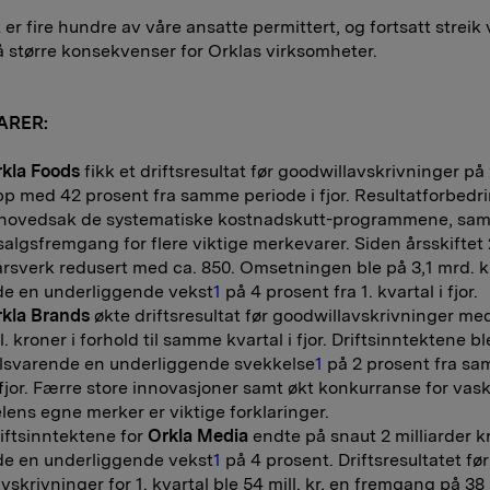
 er fire hundre av våre ansatte permittert, og fortsatt streik 
å større konsekvenser for Orklas virksomheter.
ARER:
kla Foods
fikk et driftsresultat før goodwillavskrivninger på 
pp med 42 prosent fra samme periode i fjor. Resultatforbedr
i hovedsak de systematiske kostnadskutt-programmene, sam
algsfremgang for flere viktige merkevarer. Siden årsskiftet
 årsverk redusert med ca. 850. Omsetningen ble på 3,1 mrd. k
de en underliggende vekst
1
på 4 prosent fra 1. kvartal i fjor.
kla Brands
økte driftsresultat før goodwillavskrivninger med 
ll. kroner i forhold til samme kvartal i fjor. Driftsinntektene bl
tilsvarende en underliggende svekkelse
1
på 2 prosent fra s
 fjor. Færre store innovasjoner samt økt konkurranse for vas
lens egne merker er viktige forklaringer.
sinntektene for
Orkla Media
endte på snaut 2 milliarder k
de en underliggende vekst
1
på 4 prosent. Driftsresultatet før
skrivninger for 1. kvartal ble 54 mill. kr, en fremgang på 38 m