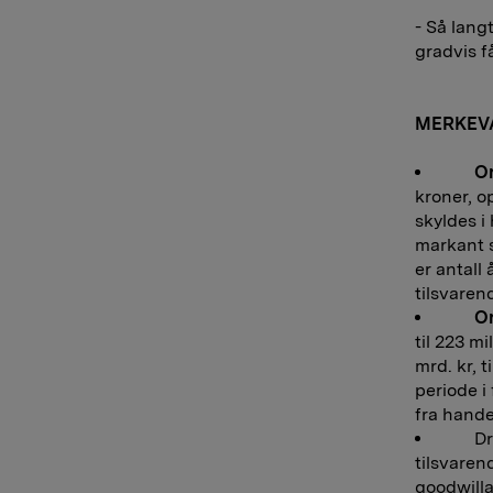
- Så langt
gradvis f
MERKEV
Or
kroner, o
skyldes 
markant s
er antall
tilsvaren
Or
til 223 mi
mrd. kr, 
periode i
fra hande
Drift
tilsvaren
goodwillav