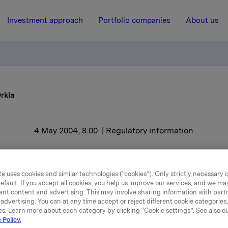
Investment approach
Portfolio companies
About us
rkla
4 May 2004, 8:00
| Regulatory information
Bred fremgang i Orkla
e uses cookies and similar technologies (“cookies”). Only strictly necessary 
efault. If you accept all cookies, you help us improve our services, and we m
 Orklas 40 prosent eierandel i Carlsberg ga et proveny på 17
ant content and advertising. This may involve sharing information with partn
kr, og en bokført gevinst på 12.529 millioner kroner. Det blir 
advertising. You can at any time accept or reject different cookie categories
ytte på 6 milliarder kr 19. mai.
es. Learn more about each category by clicking “Cookie settings”. See also o
 Policy.