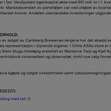
er i fjor. Verdijustert egenkapital økte med 951 mill. kr i 1. kvar
 kr. Markedsverdien av porteføljen var ved utløpet av kvartal
illiarder kroner. Andelen utenlandske investeringer utgjorde
FORHOLD:
 av salget av Carlsberg Breweries-aksjene har det skjedd e
es representasjon i styrende organer. I Orkla ASAs styre er A
 Stein Stugu foreløpig erstattet av Marianne Torp og Kjell K
enholdsvis varamedlem og observatør, inntil nye valg finner
sive kjøpte og solgte virksomheter samt valutaomregningsef
hments
lding med tall