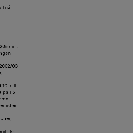
vil nå
205 mill.
ingen
t
 2002/03
r,
10 mill.
e på 1,2
amme
kemidler
roner,
ill. kr