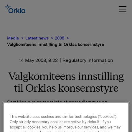
Media
Latest news
2008
Valgkomiteens innstilling til Orklas konsernstyre
14 May 2008, 9:22
| Regulatory information
Valgkomiteens innstilling
til Orklas konsernstyre
Samtlige aksjonærvalgte styremedlemmer og
varamedlemmer i Orklas konsernstyre er på valg
våren 2008.
This website uses cookies and similar technologies (“cookies”).
Only strictly necessary cookies are active by default. If you
accept all cookies, you help us improve our services, and we may
Kjell Almskog (valgt i 2006 for to år)