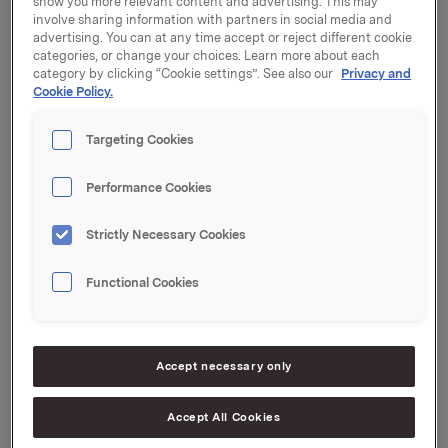
show you more relevant content and advertising. This may
(medlem 2000)
involve sharing information with partners in social media and
Bjørg Ven (valgt i 2006 for to år)
advertising. You can at any time accept or reject different cookie
(medlem 2006)
categories, or change your choices. Learn more about each
Lennart Jeansson (valgt i 2006 for to år)
category by clicking “Cookie settings”. See also our
Privacy and
Cookie Policy.
(medlem 2006)
Stein Erik Hagen (valgt i 2007 for ett år)
(medlem 2004)
Targeting Cookies
Svein S. Jacobsen (valgt i 2007 for ett år)
(medlem 2000)
Performance Cookies
Åse Aulie Michelet (valgt i 2007 for ett år)
(medlem 2001)
Strictly Necessary Cookies
Birgitta Stymne Göransson (valgt i 2007 for ett
år) (medlem 2005)
Functional Cookies
I tillegg ble Peter Ruzicka i 2007 valgt som fast
møtende varamedlem for ett år.
Accept necessary only
Valgkomiteen innstiller på gjenvalg av følgende
medlemmer:
Accept All Cookies