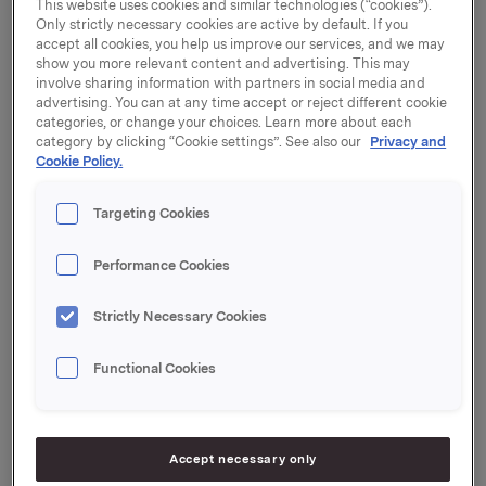
This website uses cookies and similar technologies (“cookies”).
gjennomført i tråd med forutsetningene som fremgår
Only strictly necessary cookies are active by default. If you
accept all cookies, you help us improve our services, and we may
av børsmelding av 11. januar 2011.
show you more relevant content and advertising. This may
involve sharing information with partners in social media and
advertising. You can at any time accept or reject different cookie
categories, or change your choices. Learn more about each
Etter closing- og kapitalstrukturjusteringer i henhold til
category by clicking “Cookie settings”. See also our
Privacy and
avtalen har Orkla mottatt til sammen et beløp
Cookie Policy.
tilsvarende 12,5 mrd. kroner i form av aksjekjøpspris og
kjøpers overtakelse av gjeld i Elkem. I tillegg forventer
Targeting Cookies
Orkla å få verdier tilsvarende cirka 500 mill. kroner
knyttet til regulering av forsikringsutbetalinger samt
Performance Cookies
overføring av en utsatt skattefordel som nyttiggjøres
av Orkla i skatteåret 2010. Totalt beløper verdien av
Strictly Necessary Cookies
avtalen for Orkla seg dermed til om lag 13 mrd. kroner.
Functional Cookies
"Denne transaksjonen er et viktig ledd i Orklas strategi
for å fokusere virksomheten, og derigjennom
muliggjøre en styrket industriell satsing og vekst innen
Accept necessary only
Sapa og Orkla Brands. Vi er derfor godt fornøyd med