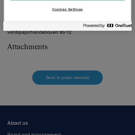
VP Investor Relations
Cookies Settings
Tel.: +47 930 56093
Denne opplysningen er informasjonspliktig etter
verdipapirhandelloven §5-12
Attachments
Back to press releases
About us
Board and management