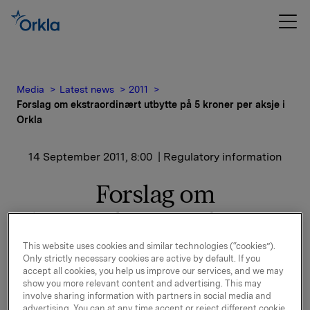
Media
Latest news
2011
Forslag om ekstraordinært utbytte på 5 kroner per aksje i
Orkla
14 September 2011, 8:00
| Regulatory information
Forslag om
ekstraordinært utbytte på
5 kroner per aksje i Orkla
This website uses cookies and similar technologies (“cookies”).
Only strictly necessary cookies are active by default. If you
accept all cookies, you help us improve our services, and we may
Styret i Orkla ASA har i styremøte den 13. september
show you more relevant content and advertising. This may
involve sharing information with partners in social media and
2011 vedtatt å fremme forslag om utbetaling av
advertising. You can at any time accept or reject different cookie