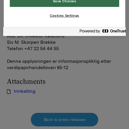
Save Choices
Direktør Investor Relations
Cookies Settings
Rune Helland
Telefon +47 22 54 44 11
Ass. Dir. Investor Relations
Siv M. Skorpen Brekke
Telefon +47 22 54 44 55
Denne opplysningen er informasjonspliktig etter
verdipapirhandelloven §5-12
Attachments
Innkalling
Back to press releases