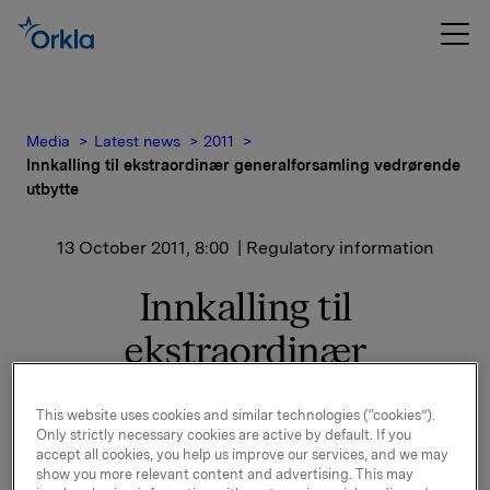
Media
Latest news
2011
Innkalling til ekstraordinær generalforsamling vedrørende
utbytte
13 October 2011, 8:00
| Regulatory information
Innkalling til
ekstraordinær
generalforsamling
This website uses cookies and similar technologies (“cookies”).
vedrørende utbytte
Only strictly necessary cookies are active by default. If you
accept all cookies, you help us improve our services, and we may
show you more relevant content and advertising. This may