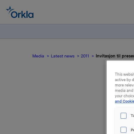
Media
Latest news
2011
Invitasjon til prese
This websit
active by d
more relev
I
media and 
your choic
and Cookie
Or
T
P