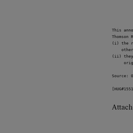
This anno
Thomson R
(i) the r
    other
(ii) they
     orig
Source: O
[HUG#155
Attac