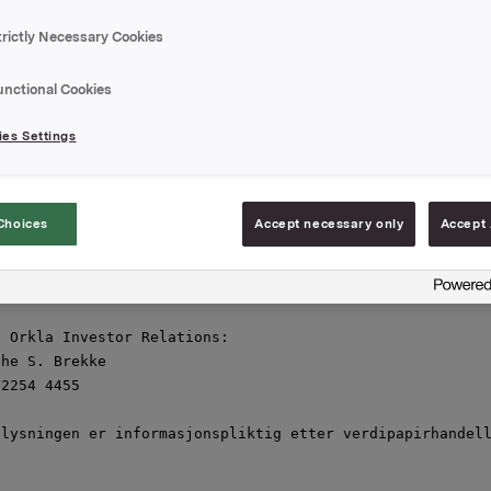
entliggjør resultater for 3. kvartal 2011, torsdag 27. o
trictly Necessary Cookies
artalsrapporten og presentasjonsmaterialet blir samtidig
elig på 
www.orkla.no
unctional Cookies
jon av resultatene holdes kl 08.00 på Vika Atrium Konfer
es Settings
veien 45, Oslo. Presentasjonen samt påfølgende Q&A holde
 direkte via webcast på 
www.orkla.no
 Presentasjonen kan o
nferanse på tlf: 800 56 053. Pinkode: 4441212

Choices
Accept necessary only
Accept 
,

 oktober 2011

 Orkla Investor Relations:

he S. Brekke

2254 4455

lysningen er informasjonspliktig etter verdipapirhandell