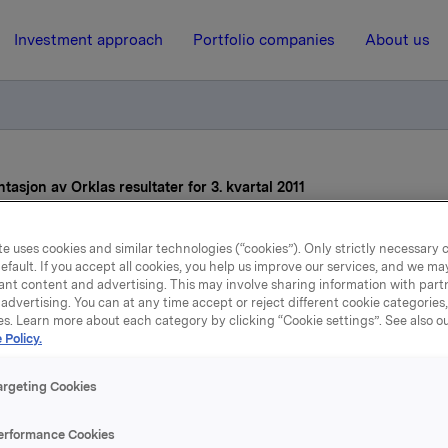
Investment approach
Portfolio companies
About us
ntasjon av Orklas resultater for 3. kvartal 2011
e uses cookies and similar technologies (“cookies”). Only strictly necessary 
10 October 2011, 8:30
efault. If you accept all cookies, you help us improve our services, and we m
ant content and advertising. This may involve sharing information with partn
nvitasjon til presentasjon 
advertising. You can at any time accept or reject different cookie categories
es. Learn more about each category by clicking “Cookie settings”. See also o
 Policy.
klas resultater for 3. kvar
2011
argeting Cookies
erformance Cookies