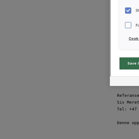
Orkla off
S
07.00. Kv
tilgjeng
F
Presentas
Cooki
Munkedams
kan sees
telefonko
Save 
Orkla ASA
Oslo, 10.
Referanse
Siv Meret
Tel: +47 
Denne opp