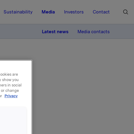
Sustainability
Media
Investors
Contact
MORE
Latest news
Media contacts
cookies are
ay show you
ers in social
av
, or change
ur
Privacy
tal