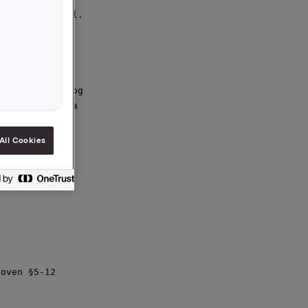
ktober 2011 kl.

 gjort

ansesenter,

s på engelsk og

gså følges via

All Cookies
oven §5-12
