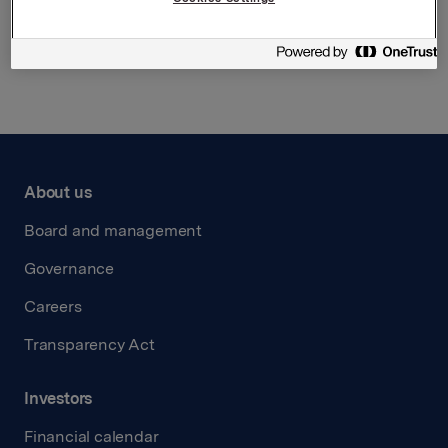
Back to press releases
About us
Board and management
Governance
Careers
Transparency Act
Investors
Financial calendar