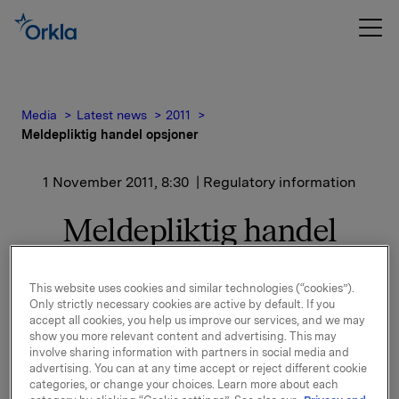
Media
Latest news
2011
Meldepliktig handel opsjoner
1 November 2011, 8:30
| Regulatory information
Meldepliktig handel
opsjoner
This website uses cookies and similar technologies (“cookies”).
Only strictly necessary cookies are active by default. If you
Orkla har annullert 572.000 opsjoner med en
accept all cookies, you help us improve our services, and we may
snittkurs 54,98 som følge av fratredelser.
show you more relevant content and advertising. This may
Det er utstedt 70.000 nye opsjoner til utøvelseskurs
involve sharing information with partners in social media and
53,41 med 3 års opptjeningstid og deretter 3 års
advertising. You can at any time accept or reject different cookie
categories, or change your choices. Learn more about each
utøvelsestid.