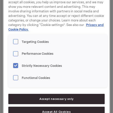
accept all cookies, you help us improve our services, and we may
storhusholdningsmarkedet. Blant de mest kjente
show you more relevant content and advertising. This may
produktene er Bakers Naturlig Sunt, Bakern's Ferske,
involve sharing information with partners in social media and
Birkebeinerbrød og Ingers SuperRug.
advertising. You can at any time accept or reject different cookie
categories, or change your choices. Learn more about each
Bakers har nå 770 ansatte og hadde i 2010 en
category by clicking “Cookie settings”. See also our
Privacy and
Cookie Policy.
omsetning på ca. 1,2 mrd. kroner. Partene er enige om
ikke å offentliggjøre kjøpesummen. Avtalen omfatter
samtlige bakerier i Bakers, med unntak av
Targeting Cookies
virksomheten knyttet til produksjon av pizza på Sem,
som vil videreføres av Stabburet.
Performance Cookies
- I et krevende marked har Bakers vært igjennom en
Strictly Necessary Cookies
betydelig endringsprosess de siste årene, og er i dag
et ledende bakeriselskap i Norge. Bakers skiller seg
Functional Cookies
imidlertid vesentlig fra Orkla Brands'
merkevarevirksomhet. Bakervarer er dagsferske, og
krever en annen type forretnings- og
distribusjonssystem enn våre øvrige kategorier.
Accept necessary only
Strukturelle endringer, stor kapasitet og sterk
konkurranse har preget og vil fortsatt prege
Accept All Cookies
bakerbransjen, sier adm. direktør Torkild Nordberg i